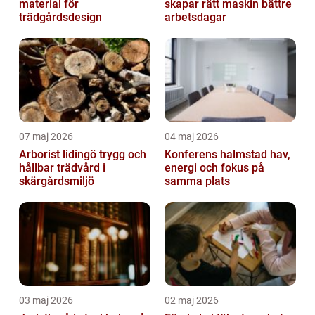
material för
skapar rätt maskin bättre
trädgårdsdesign
arbetsdagar
07 maj 2026
04 maj 2026
Arborist lidingö trygg och
Konferens halmstad hav,
hållbar trädvård i
energi och fokus på
skärgårdsmiljö
samma plats
03 maj 2026
02 maj 2026