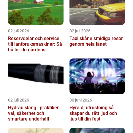
02 juli 2026
02 juli 2026
Reservdelar och service
Taxi skåne smidiga resor
till lantbruksmaskiner: Så
genom hela länet
håller du gårdens
maskiner rullande året
om
02 juli 2026
30 juni 2026
Hydraulslang i praktiken
Hyra dj utrustning så
val, säkerhet och
skapar du rätt ljud och
smartare underhåll
ljus till din fest