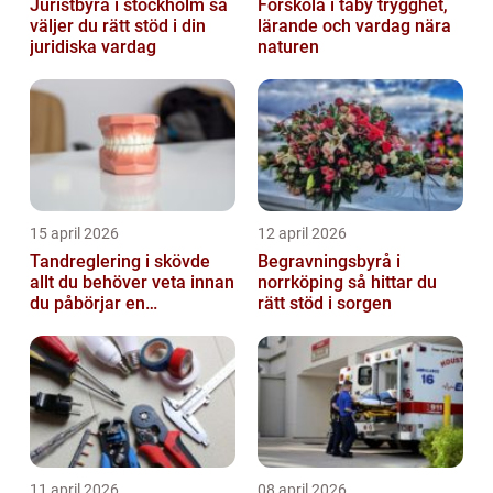
Juristbyrå i stockholm så
Förskola i täby trygghet,
väljer du rätt stöd i din
lärande och vardag nära
juridiska vardag
naturen
15 april 2026
12 april 2026
Tandreglering i skövde
Begravningsbyrå i
allt du behöver veta innan
norrköping så hittar du
du påbörjar en
rätt stöd i sorgen
behandling
11 april 2026
08 april 2026