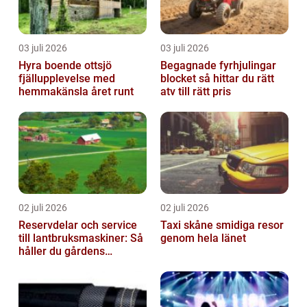
03 juli 2026
03 juli 2026
Hyra boende ottsjö
Begagnade fyrhjulingar
fjällupplevelse med
blocket så hittar du rätt
hemmakänsla året runt
atv till rätt pris
02 juli 2026
02 juli 2026
Reservdelar och service
Taxi skåne smidiga resor
till lantbruksmaskiner: Så
genom hela länet
håller du gårdens
maskiner rullande året
om