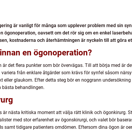
igering är vanligt för många som upplever problem med sin syn.
n ögonoperation, oavsett om det rör sig om en enkel laserbeh
ssen, kostnaderna och återhämtningen är nyckeln till att göra e
 innan en ögonoperation?
 det flera punkter som bör övervägas. Till att börja med är det 
variera från enklare åtgärder som krävs för synfel såsom närsy
akt eller glaukom. Efter detta steg bör en noggrann undersöknin
n bästa behandlingen.
rurg
s är nästa kritiska moment att välja rätt klinik och ögonkirurg
ister med stor erfarenhet av ögonskirurgi, och valet bör baseras
ds samt tidigare patienters omdömen. Eftersom dina ögon är oerh