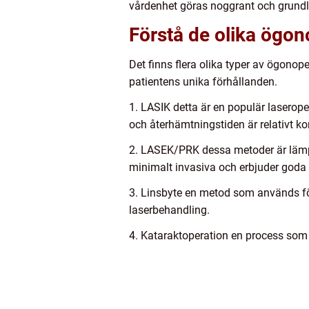
vårdenhet göras noggrant och grundl
Förstå de olika ögo
Det finns flera olika typer av ögono
patientens unika förhållanden.
1. LASIK detta är en populär laserop
och återhämtningstiden är relativt kor
2. LASEK/PRK dessa metoder är lämpli
minimalt invasiva och erbjuder goda l
3. Linsbyte en metod som används för 
laserbehandling.
4. Kataraktoperation en process som e