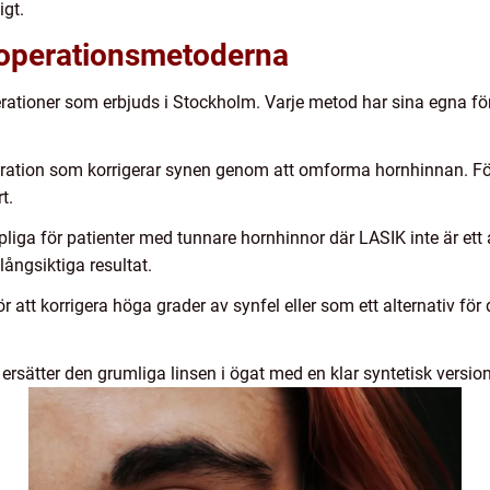
igt.
noperationsmetoderna
perationer som erbjuds i Stockholm. Varje metod har sina egna f
eration som korrigerar synen genom att omforma hornhinnan. Förf
t.
ga för patienter med tunnare hornhinnor där LASIK inte är ett a
ångsiktiga resultat.
att korrigera höga grader av synfel eller som ett alternativ för
rsätter den grumliga linsen i ögat med en klar syntetisk version 