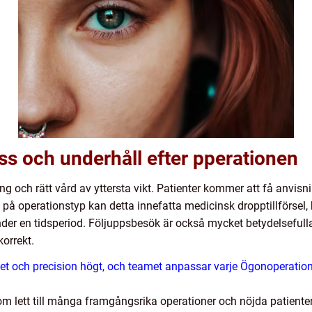
s och underhåll efter pperationen
g och rätt vård av yttersta vikt. Patienter kommer att få anvisni
på operationstyp kan detta innefatta medicinsk dropptillförsel
der en tidsperiod. Följuppsbesök är också mycket betydelsefulla
orrekt.
erhet och precision högt, och teamet anpassar varje Ögonoperati
m lett till många framgångsrika operationer och nöjda patienter