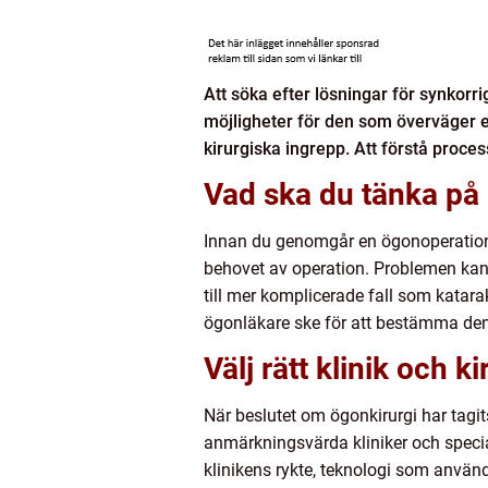
Att söka efter lösningar för synkorr
möjligheter för den som överväger e
kirurgiska ingrepp. Att förstå proce
Vad ska du tänka på
Innan du genomgår en ögonoperation är
behovet av operation. Problemen kan 
till mer komplicerade fall som katar
ögonläkare ske för att bestämma de
Välj rätt klinik och ki
När beslutet om ögonkirurgi har tagit
anmärkningsvärda kliniker och special
klinikens rykte, teknologi som använ