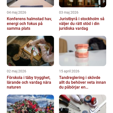
04 maj 2026
03 maj 2026
Konferens halmstad hav,
Juristbyrå i stockholm så
energi och fokus på
väljer du rätt stöd i din
samma plats
juridiska vardag
02 maj 2026
15 april 2026
Förskola i täby trygghet,
Tandreglering i skövde
lärande och vardag nära
allt du behöver veta innan
naturen
du påbörjar en
behandling