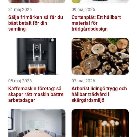
31 maj 2026
09 maj 2026
Sälja frimärken så får du
Cortenplåt: Ett hållbart
bäst betalt för din
material för
samling
trädgårdsdesign
08 maj 2026
07 maj 2026
Kaffemaskin företag: så
Arborist lidingö trygg och
skapar rätt maskin bättre
hållbar trädvård i
arbetsdagar
skärgårdsmiljö