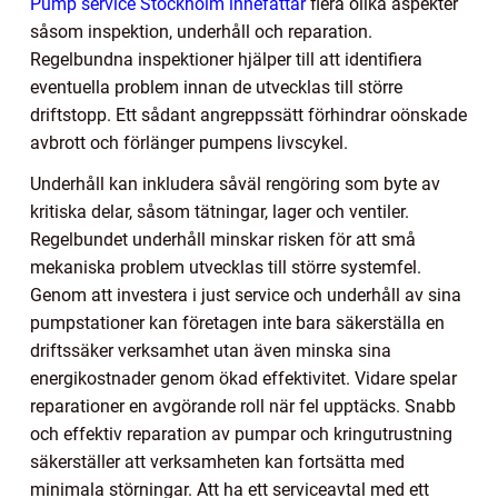
Pump service Stockholm innefattar
flera olika aspekter
såsom inspektion, underhåll och reparation.
Regelbundna inspektioner hjälper till att identifiera
eventuella problem innan de utvecklas till större
driftstopp. Ett sådant angreppssätt förhindrar oönskade
avbrott och förlänger pumpens livscykel.
Underhåll kan inkludera såväl rengöring som byte av
kritiska delar, såsom tätningar, lager och ventiler.
Regelbundet underhåll minskar risken för att små
mekaniska problem utvecklas till större systemfel.
Genom att investera i just service och underhåll av sina
pumpstationer kan företagen inte bara säkerställa en
driftssäker verksamhet utan även minska sina
energikostnader genom ökad effektivitet. Vidare spelar
reparationer en avgörande roll när fel upptäcks. Snabb
och effektiv reparation av pumpar och kringutrustning
säkerställer att verksamheten kan fortsätta med
minimala störningar. Att ha ett serviceavtal med ett