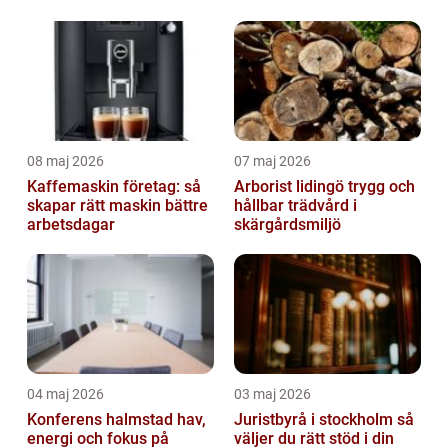
08 maj 2026
07 maj 2026
Kaffemaskin företag: så
Arborist lidingö trygg och
skapar rätt maskin bättre
hållbar trädvård i
arbetsdagar
skärgårdsmiljö
04 maj 2026
03 maj 2026
Konferens halmstad hav,
Juristbyrå i stockholm så
energi och fokus på
väljer du rätt stöd i din