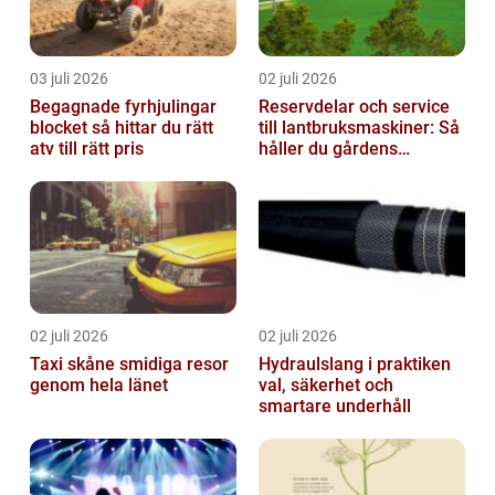
03 juli 2026
02 juli 2026
Begagnade fyrhjulingar
Reservdelar och service
blocket så hittar du rätt
till lantbruksmaskiner: Så
atv till rätt pris
håller du gårdens
maskiner rullande året
om
02 juli 2026
02 juli 2026
Taxi skåne smidiga resor
Hydraulslang i praktiken
genom hela länet
val, säkerhet och
smartare underhåll