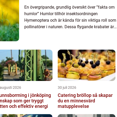
En övergripande, grundlig översikt över ”fakta om
humlor” Humlor tillhör insektsordningen
Hymenoptera och är kända för sin viktiga roll som
pollinatörer i naturen. Dessa flygande krabater är
mest kända för sin stora kropp och mjuka, ullig...
 augusti 2026
30 juli 2026
unnsborrning i jönköping
Catering bröllop så skapar
nskap som ger tryggt
du en minnesvärd
tten och effektiv energi
matupplevelse