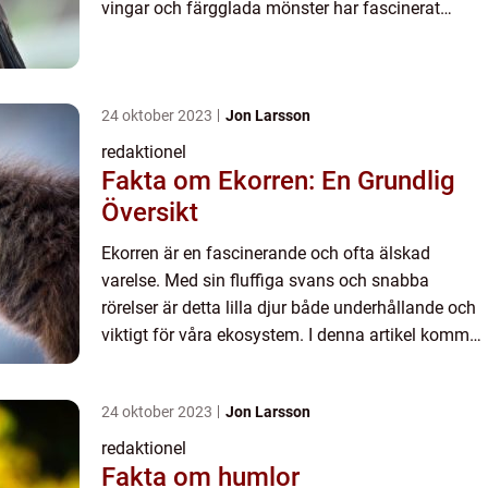
vingar och färgglada mönster har fascinerat
människor i århundraden. I denna artikel ska vi
utforska olika ...
24 oktober 2023
Jon Larsson
redaktionel
Fakta om Ekorren: En Grundlig
Översikt
Ekorren är en fascinerande och ofta älskad
varelse. Med sin fluffiga svans och snabba
rörelser är detta lilla djur både underhållande och
viktigt för våra ekosystem. I denna artikel kommer
vi att ge en övergripande, grundlig översikt över
fakta om ek...
24 oktober 2023
Jon Larsson
redaktionel
Fakta om humlor