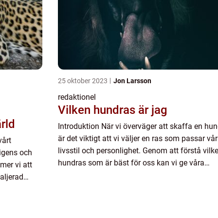
25 oktober 2023
Jon Larsson
redaktionel
Vilken hundras är jag
rld
Introduktion När vi överväger att skaffa en hun
är det viktigt att vi väljer en ras som passar vår
vårt
livsstil och personlighet. Genom att förstå vilk
ligens och
hundras som är bäst för oss kan vi ge våra
mer vi att
fyrbenta vänner det bästa hemmet och samtid
aljerad
främja e...
arter,