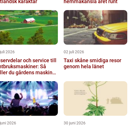
tländsk karaktär
hemmakänsla året runt
juli 2026
02 juli 2026
servdelar och service till
Taxi skåne smidiga resor
ntbruksmaskiner: Så
genom hela länet
ller du gårdens maskiner
llande året om
juni 2026
30 juni 2026