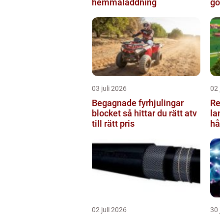
hemmaladdning
go
03 juli 2026
02 
Begagnade fyrhjulingar
Re
blocket så hittar du rätt atv
la
till rätt pris
hå
ru
02 juli 2026
30 