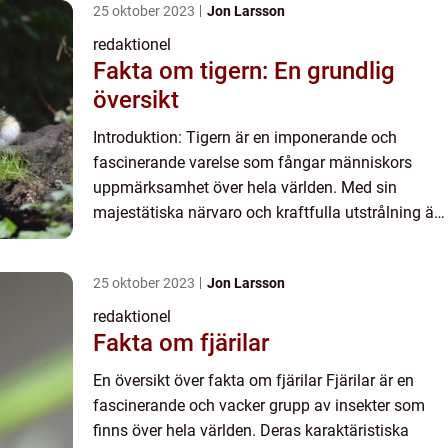
25 oktober 2023
Jon Larsson
redaktionel
Fakta om tigern: En grundlig
översikt
Introduktion: Tigern är en imponerande och
fascinerande varelse som fångar människors
uppmärksamhet över hela världen. Med sin
majestätiska närvaro och kraftfulla utstrålning är
tigern en av de mest populära djuren att lära sig
om. I denna artikel ko...
25 oktober 2023
Jon Larsson
redaktionel
Fakta om fjärilar
En översikt över fakta om fjärilar Fjärilar är en
fascinerande och vacker grupp av insekter som
finns över hela världen. Deras karaktäristiska