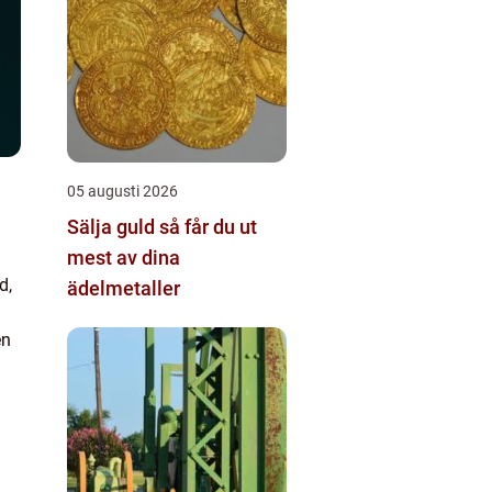
05 augusti 2026
Sälja guld så får du ut
mest av dina
d,
ädelmetaller
en
igt