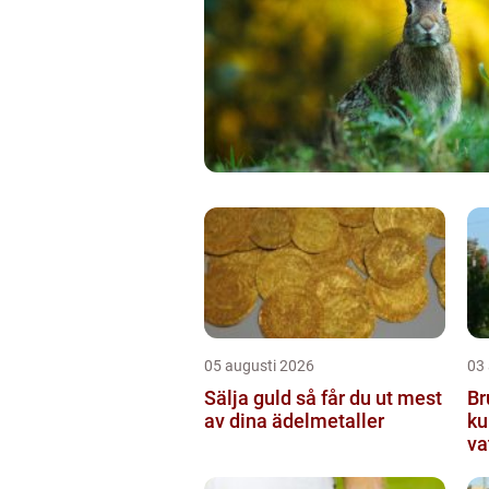
05 augusti 2026
03
Sälja guld så får du ut mest
Br
av dina ädelmetaller
ku
va