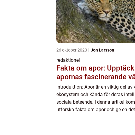
26 oktober 2023
Jon Larsson
redaktionel
Fakta om apor: Upptäck
apornas fascinerande vä
Introduktion: Apor är en viktig del av 
ekosystem och kända för deras intel
sociala beteende. I denna artikel kom
utforska fakta om apor och ge en det
översikt över deras egenskaper, olika 
kvantitativa mätningar ...