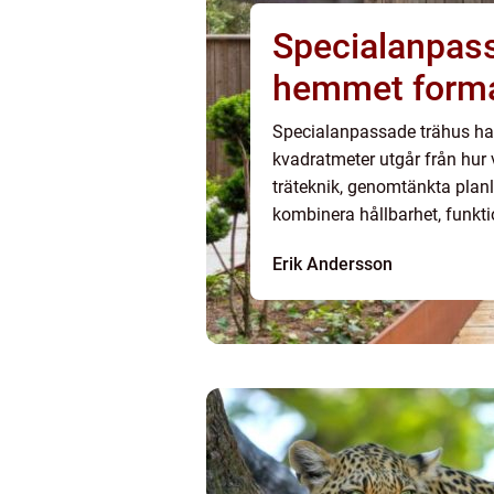
Specialanpass
hemmet formas
Specialanpassade trähus han
kvadratmeter utgår från hur
träteknik, genomtänkta plan
kombinera hållbarhet, funkti
kataloghus sälla...
Erik Andersson