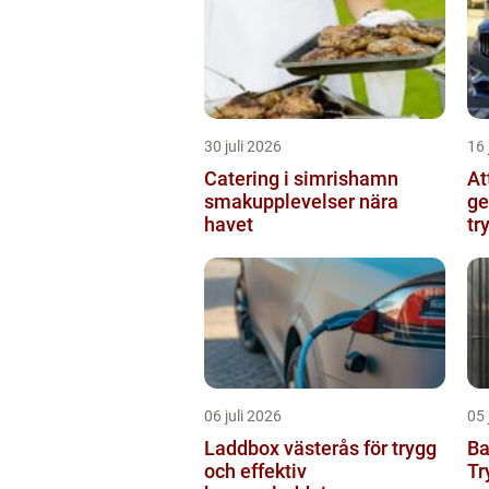
30 juli 2026
16 
Catering i simrishamn
At
smakupplevelser nära
ge
havet
tr
06 juli 2026
05 
Laddbox västerås för trygg
Ba
och effektiv
Tr