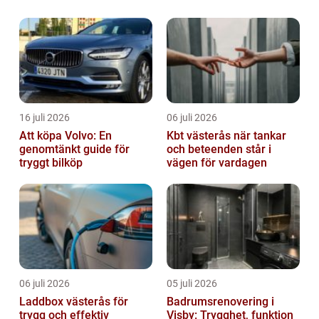
bergsmaterial, vilket möjliggör frams...
16 juli 2026
06 juli 2026
Att köpa Volvo: En
Kbt västerås när tankar
genomtänkt guide för
och beteenden står i
tryggt bilköp
vägen för vardagen
06 juli 2026
05 juli 2026
Laddbox västerås för
Badrumsrenovering i
trygg och effektiv
Visby: Trygghet, funktion