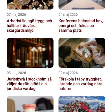
07 maj 2026
04 maj 2026
Arborist lidingö trygg och
Konferens halmstad hav,
hållbar trädvård i
energi och fokus på
skärgårdsmiljö
samma plats
03 maj 2026
02 maj 2026
Juristbyrå i stockholm så
Förskola i täby trygghet,
väljer du rätt stöd i din
lärande och vardag nära
juridiska vardag
naturen