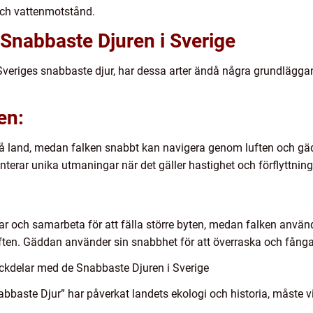
och vattenmotstånd.
 Snabbaste Djuren i Sverige
m Sveriges snabbaste djur, har dessa arter ändå några grundläggan
en:
på land, medan falken snabbt kan navigera genom luften och g
nterar unika utmaningar när det gäller hastighet och förflyttning
kar och samarbeta för att fälla större byten, medan falken använd
ften. Gäddan använder sin snabbhet för att överraska och fånga 
ckdelar med de Snabbaste Djuren i Sverige
abbaste Djur” har påverkat landets ekologi och historia, måste vi