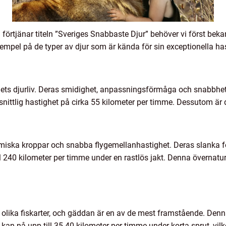
en förtjänar titeln ”Sveriges Snabbaste Djur” behöver vi först b
empel på de typer av djur som är kända för sin exceptionella has
ndets djurliv. Deras smidighet, anpassningsförmåga och snabbhet
snittlig hastighet på cirka 55 kilometer per timme. Dessutom ä
amiska kroppar och snabba flygemellanhastighet. Deras slanka
l 240 kilometer per timme under en rastlös jakt. Denna övernaturl
olika fiskarter, och gäddan är en av de mest framstående. Denna
kan nå upp till 35-40 kilometer per timme under korta sprut, vilk