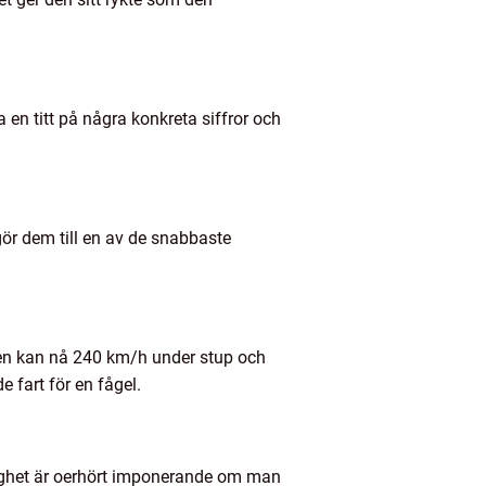
en titt på några konkreta siffror och
gör dem till en av de snabbaste
lken kan nå 240 km/h under stup och
 fart för en fågel.
tighet är oerhört imponerande om man