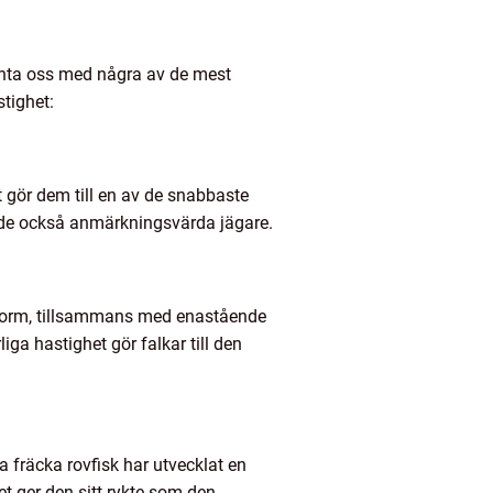
ekanta oss med några av de mest
tighet:
 gör dem till en av de snabbaste
r de också anmärkningsvärda jägare.
 form, tillsammans med enastående
iga hastighet gör falkar till den
 fräcka rovfisk har utvecklat en
et ger den sitt rykte som den