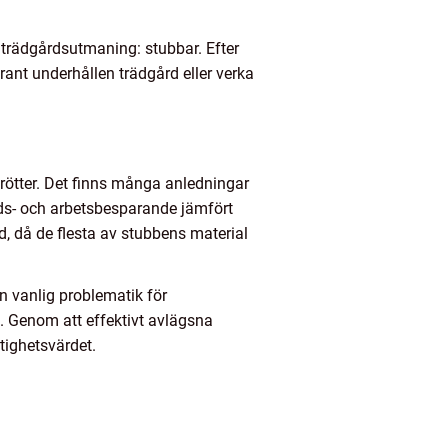
 trädgårdsutmaning: stubbar. Efter
rant underhållen trädgård eller verka
rötter. Det finns många anledningar
tids- och arbetsbesparande jämfört
, då de flesta av stubbens material
en vanlig problematik för
n. Genom att effektivt avlägsna
stighetsvärdet.