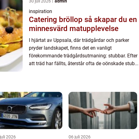
30 juli 2026
admin
inspiration
Catering bröllop så skapar du en
minnesvärd matupplevelse
I hjärtat av Uppsala, där trädgårdar och parker
pryder landskapet, finns det en vanligt
förekommande trädgårdsutmaning: stubbar. Efter
att träd har fällts, återstår ofta de oönskade stub...
juli 2026
06 juli 2026