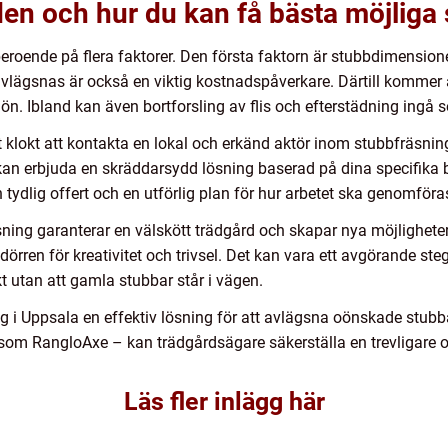
n och hur du kan få bästa möjliga 
beroende på flera faktorer. Den första faktorn är stubbdimensione
vlägsnas är också en viktig kostnadspåverkare. Därtill kommer 
n. Ibland kan även bortforsling av flis och efterstädning ingå 
et klokt att kontakta en lokal och erkänd aktör inom stubbfräsnin
an erbjuda en skräddarsydd lösning baserad på dina specifika 
tydlig offert och en utförlig plan för hur arbetet ska genomföras
äsning garanterar en välskött trädgård och skapar nya möjlighete
rren för kreativitet och trivsel. Det kan vara ett avgörande steg
t utan att gamla stubbar står i vägen.
i Uppsala en effektiv lösning för att avlägsna oönskade stubbar
 som RangloAxe – kan trädgårdsägare säkerställa en trevligare 
Läs fler inlägg här