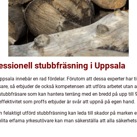
ssionell stubbfräsning i Uppsala
Uppsala innebär en rad fördelar. Förutom att dessa experter har til
re, så erbjuder de också kompetensen att utföra arbetet utan 
 stubbfräsare som kan hantera terräng med en bredd på upp till 9
ffektivitet som proffs erbjuder är svår att uppnå på egen hand.
n felaktigt utförd stubbfräsning kan leda till skador på marken e
lita erfarna yrkesutövare kan man säkerställa att alla säkerhets