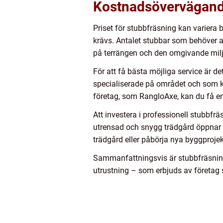
Kostnadsövervägande
Priset för stubbfräsning kan variera 
krävs. Antalet stubbar som behöver a
på terrängen och den omgivande miljö
För att få bästa möjliga service är d
specialiserade på området och som k
företag, som RangloAxe, kan du få en 
Att investera i professionell stubbfr
utrensad och snygg trädgård öppnar dö
trädgård eller påbörja nya byggprojek
Sammanfattningsvis är stubbfräsning 
utrustning – som erbjuds av företag