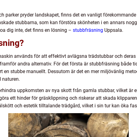
 och parker pryder landskapet, finns det en vanligt förekommande
 oönskade stubbarna, som kan förstöra skönheten i en annars nogg
oa dig inte, det finns en lösning –
stubbfräsning
Uppsala.
äsning?
askin används för att effektivt avlägsna trädstubbar och deras 
a framför andra alternativ. För det första är stubbfräsning både 
rt en stubbe manuellt. Dessutom är det en mer miljövänlig metod
l naturen.
 förhindra uppkomsten av nya skott från gamla stubbar, vilket är 
ra ett hinder för gräsklippning och riskerar att skada klippare
lskött och estetik tilltalande trädgård, vilket i sin tur kan öka fa