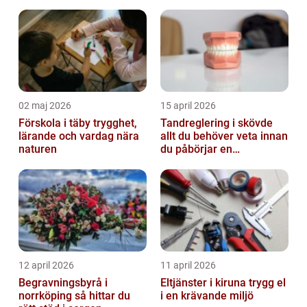
02 maj 2026
15 april 2026
Förskola i täby trygghet,
Tandreglering i skövde
lärande och vardag nära
allt du behöver veta innan
naturen
du påbörjar en
behandling
12 april 2026
11 april 2026
Begravningsbyrå i
Eltjänster i kiruna trygg el
norrköping så hittar du
i en krävande miljö