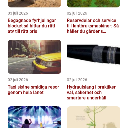
03 juli 2026
02 juli 2026
Begagnade fyrhjulingar
Reservdelar och service
blocket så hittar du rätt
till lantbruksmaskiner: Så
atv till rätt pris
håller du gårdens
maskiner rullande året
om
02 juli 2026
02 juli 2026
Taxi skåne smidiga resor
Hydraulslang i praktiken
genom hela länet
val, säkerhet och
smartare underhåll