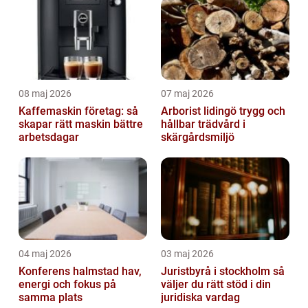
08 maj 2026
07 maj 2026
Kaffemaskin företag: så
Arborist lidingö trygg och
skapar rätt maskin bättre
hållbar trädvård i
arbetsdagar
skärgårdsmiljö
04 maj 2026
03 maj 2026
Konferens halmstad hav,
Juristbyrå i stockholm så
energi och fokus på
väljer du rätt stöd i din
samma plats
juridiska vardag