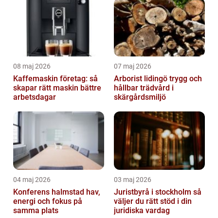
08 maj 2026
07 maj 2026
Kaffemaskin företag: så
Arborist lidingö trygg och
skapar rätt maskin bättre
hållbar trädvård i
arbetsdagar
skärgårdsmiljö
04 maj 2026
03 maj 2026
Konferens halmstad hav,
Juristbyrå i stockholm så
energi och fokus på
väljer du rätt stöd i din
samma plats
juridiska vardag