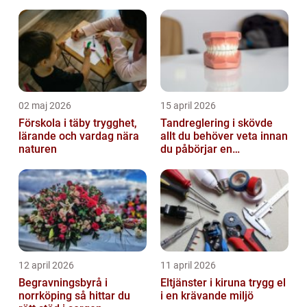
02 maj 2026
15 april 2026
Förskola i täby trygghet,
Tandreglering i skövde
lärande och vardag nära
allt du behöver veta innan
naturen
du påbörjar en
behandling
12 april 2026
11 april 2026
Begravningsbyrå i
Eltjänster i kiruna trygg el
norrköping så hittar du
i en krävande miljö