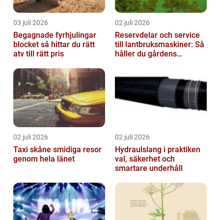
03 juli 2026
02 juli 2026
Begagnade fyrhjulingar
Reservdelar och service
blocket så hittar du rätt
till lantbruksmaskiner: Så
atv till rätt pris
håller du gårdens
maskiner rullande året
om
02 juli 2026
02 juli 2026
Taxi skåne smidiga resor
Hydraulslang i praktiken
genom hela länet
val, säkerhet och
smartare underhåll