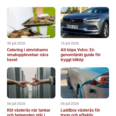
upptäcka i Hultsfred, och a...
30 juli 2026
16 juli 2026
Catering i simrishamn
Att köpa Volvo: En
smakupplevelser nära
genomtänkt guide för
havet
tryggt bilköp
06 juli 2026
06 juli 2026
Kbt västerås när tankar
Laddbox västerås för
och beteenden står i
trygg och effektiv