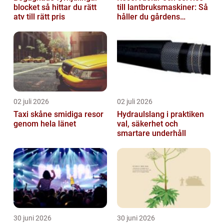
blocket så hittar du rätt
till lantbruksmaskiner: Så
atv till rätt pris
håller du gårdens
maskiner rullande året
om
02 juli 2026
02 juli 2026
Taxi skåne smidiga resor
Hydraulslang i praktiken
genom hela länet
val, säkerhet och
smartare underhåll
30 juni 2026
30 juni 2026