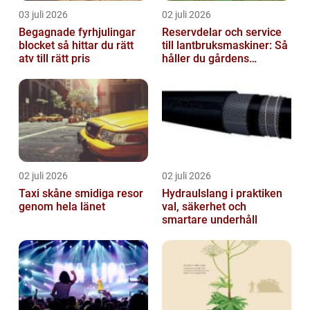
03 juli 2026
02 juli 2026
Begagnade fyrhjulingar
Reservdelar och service
blocket så hittar du rätt
till lantbruksmaskiner: Så
atv till rätt pris
håller du gårdens
maskiner rullande året
om
02 juli 2026
02 juli 2026
Taxi skåne smidiga resor
Hydraulslang i praktiken
genom hela länet
val, säkerhet och
smartare underhåll