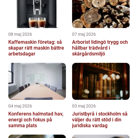
08 maj 2026
07 maj 2026
Kaffemaskin företag: så
Arborist lidingö trygg och
skapar rätt maskin bättre
hållbar trädvård i
arbetsdagar
skärgårdsmiljö
04 maj 2026
03 maj 2026
Konferens halmstad hav,
Juristbyrå i stockholm så
energi och fokus på
väljer du rätt stöd i din
samma plats
juridiska vardag