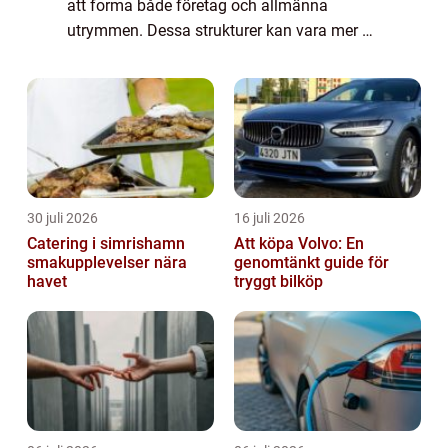
att forma både företag och allmänna
utrymmen. Dessa strukturer kan vara mer än
bara vägvisare eller reklampelare; de
fungerar oft...
30 juli 2026
16 juli 2026
Catering i simrishamn
Att köpa Volvo: En
smakupplevelser nära
genomtänkt guide för
havet
tryggt bilköp