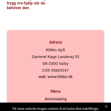
trygg vvs-hjälp när du
behöver den
Adress
web:
www.klikko.dk
Menu
Annonsering
Om oss
På vores website bruges cookies til at huske dine indstillinger,