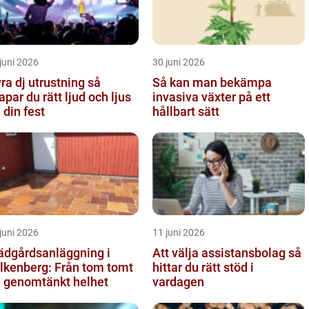
juni 2026
30 juni 2026
ra dj utrustning så
Så kan man bekämpa
apar du rätt ljud och ljus
invasiva växter på ett
l din fest
hållbart sätt
juni 2026
11 juni 2026
ädgårdsanläggning i
Att välja assistansbolag så
lkenberg: Från tom tomt
hittar du rätt stöd i
ll genomtänkt helhet
vardagen