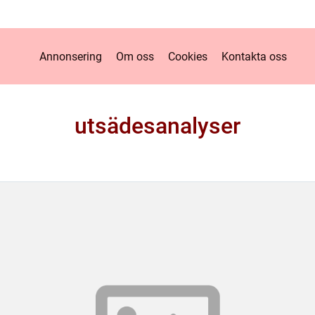
Annonsering
Om oss
Cookies
Kontakta oss
utsädesanalyser