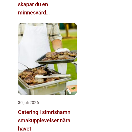
skapar du en
minnesvärd
matupplevelse
30 juli 2026
Catering i simrishamn
smakupplevelser nära
havet