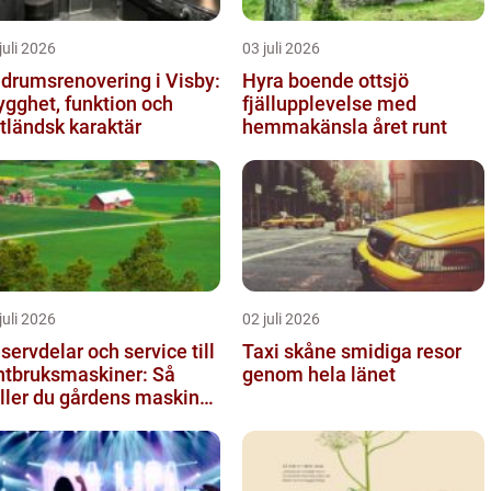
juli 2026
03 juli 2026
drumsrenovering i Visby:
Hyra boende ottsjö
ygghet, funktion och
fjällupplevelse med
tländsk karaktär
hemmakänsla året runt
juli 2026
02 juli 2026
servdelar och service till
Taxi skåne smidiga resor
ntbruksmaskiner: Så
genom hela länet
ller du gårdens maskiner
llande året om