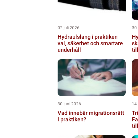
02 juli 2026
30 
Hydraulslang i praktiken
Hy
val, säkerhet och smartare
sk
underhåll
til
30 juni 2026
14 
Vad innebär migrationsrätt
Tr
i praktiken?
Fa
ti