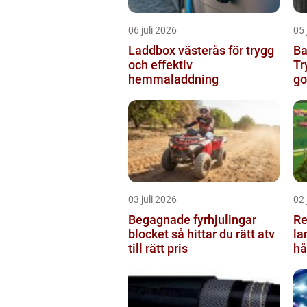
06 juli 2026
05 
Laddbox västerås för trygg
Ba
och effektiv
Tr
hemmaladdning
go
03 juli 2026
02 
Begagnade fyrhjulingar
Re
blocket så hittar du rätt atv
la
till rätt pris
hå
ru