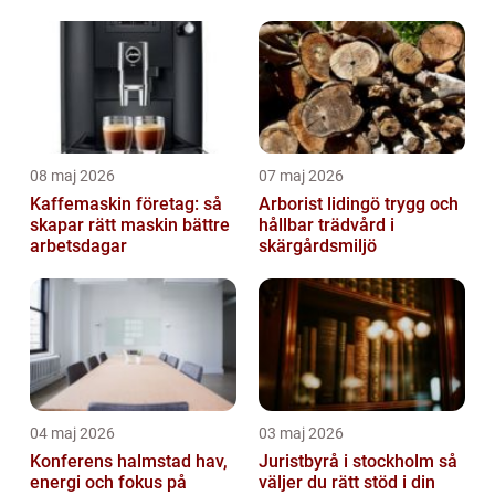
08 maj 2026
07 maj 2026
Kaffemaskin företag: så
Arborist lidingö trygg och
skapar rätt maskin bättre
hållbar trädvård i
arbetsdagar
skärgårdsmiljö
04 maj 2026
03 maj 2026
Konferens halmstad hav,
Juristbyrå i stockholm så
energi och fokus på
väljer du rätt stöd i din