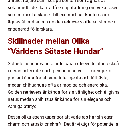
antalet följare och likes på konton som ägnas åt
sötahundbilder, kan vi få en uppfattning om vilka raser
som är mest älskade. Till exempel har konton som
ägnas åt pudlar och golden retrievers ofta en stor och
engagerad följarskara.
Skillnader mellan Olika
”Världens Sötaste Hundar”
Sötaste hundar varierar inte bara i utseende utan också
i deras beteenden och personligheter. Till exempel är
pudlar kända för att vara intelligenta och lättlästa,
medan chihuahuas ofta är modiga och energiska.
Golden retrievers är kända för sin vänlighet och tillgivna
natur, medan shih tzus är kända för sin elegans och
vänliga attityd.
Dessa olika egenskaper gör att varje ras har sin egen
charm och attraktionskraft. Det är viktigt för potentiella