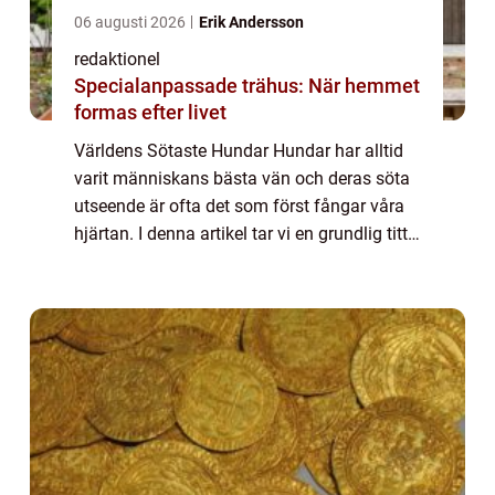
06 augusti 2026
Erik Andersson
redaktionel
Specialanpassade trähus: När hemmet
formas efter livet
Världens Sötaste Hundar Hundar har alltid
varit människans bästa vän och deras söta
utseende är ofta det som först fångar våra
hjärtan. I denna artikel tar vi en grundlig titt
på världens sötaste hundar, presenterar
olika typer, undersöker deras popu...