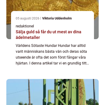
05 augusti 2026
Viktoria Uddenholm
redaktionel
Sälja guld så får du ut mest av dina
ädelmetaller
Världens Sötaste Hundar Hundar har alltid
varit människans bästa vän och deras söta
utseende är ofta det som först fångar våra
hjärtan. I denna artikel tar vi en grundlig titt
på världens sötaste hundar, presenterar
olika typer, undersöker deras popu...