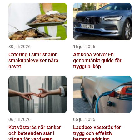
olika typer, undersöker deras popu...
30 juli 2026
16 juli 2026
Catering i simrishamn
Att köpa Volvo: En
smakupplevelser nära
genomtänkt guide för
havet
tryggt bilköp
06 juli 2026
06 juli 2026
Kbt västerås när tankar
Laddbox västerås för
och beteenden står i
trygg och effektiv
vägen för vardagen
hemmaladdning