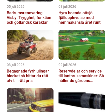
05 juli 2026
03 juli 2026
Badrumsrenovering i
Hyra boende ottsjö
Visby: Trygghet, funktion
fjällupplevelse med
och gotländsk karaktär
hemmakänsla året runt
03 juli 2026
02 juli 2026
Begagnade fyrhjulingar
Reservdelar och service
blocket så hittar du rätt
till lantbruksmaskiner: Så
atv till rätt pris
håller du gårdens
maskiner rullande året
om