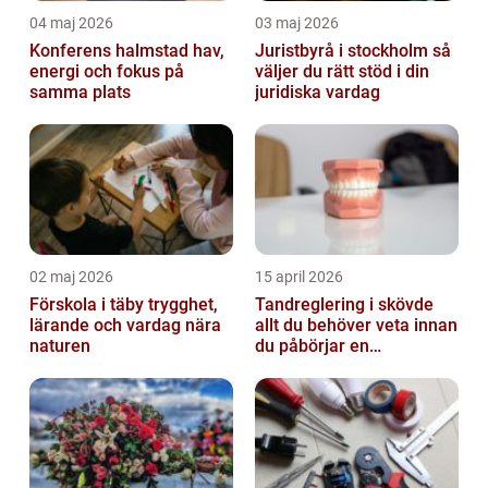
04 maj 2026
03 maj 2026
Konferens halmstad hav,
Juristbyrå i stockholm så
energi och fokus på
väljer du rätt stöd i din
samma plats
juridiska vardag
02 maj 2026
15 april 2026
Förskola i täby trygghet,
Tandreglering i skövde
lärande och vardag nära
allt du behöver veta innan
naturen
du påbörjar en
behandling