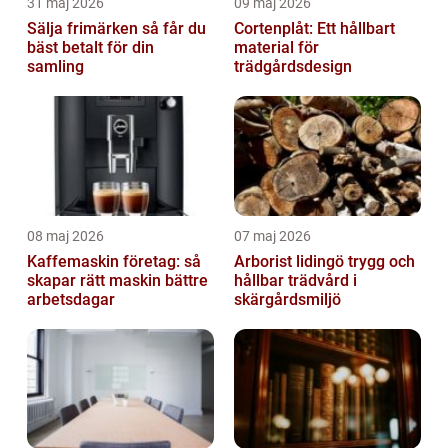
31 maj 2026
09 maj 2026
Sälja frimärken så får du
Cortenplåt: Ett hållbart
bäst betalt för din
material för
samling
trädgårdsdesign
08 maj 2026
07 maj 2026
Kaffemaskin företag: så
Arborist lidingö trygg och
skapar rätt maskin bättre
hållbar trädvård i
arbetsdagar
skärgårdsmiljö