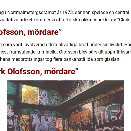
ng i Norrmalmstorgsdramat år 1973, där han spelade en central r
litativa artikel kommer vi att utforska olika aspekter av ”Clark
lofsson, mördare”
 som varit involverad i flera allvarliga brott under sin livstid.
mest framstående kriminella. Olofsson blev särskilt uppmärksam
ans medbrottslingar tog flera bankanställda som gisslan.
rk Olofsson, mördare”