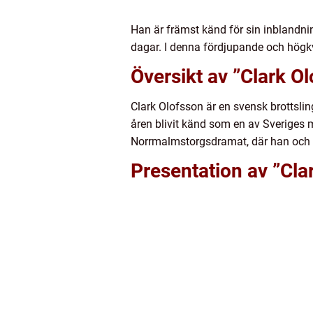
Han är främst känd för sin inblandni
dagar. I denna fördjupande och högkva
Översikt av ”Clark O
Clark Olofsson är en svensk brottsling
åren blivit känd som en av Sveriges 
Norrmalmstorgsdramat, där han och h
Presentation av ”Cla