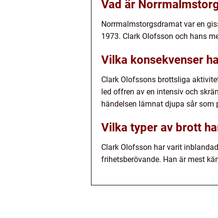
Vad är Norrmalmstor
Norrmalmstorgsdramat var en gis
1973. Clark Olofsson och hans med
Vilka konsekvenser har
Clark Olofssons brottsliga aktivi
led offren av en intensiv och skrä
händelsen lämnat djupa sår som 
Vilka typer av brott h
Clark Olofsson har varit inblandad 
frihetsberövande. Han är mest kän