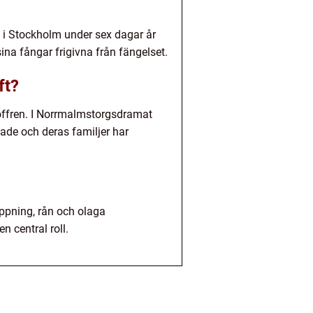
i Stockholm under sex dagar år
na fångar frigivna från fängelset.
ft?
 offren. I Norrmalmstorgsdramat
bade och deras familjer har
nappning, rån och olaga
 central roll.