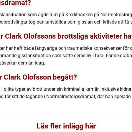
gsdramat?
slansituation som ägde rum på Kreditbanken på Norrmalmstorg 
brottslingar tog bankanställda som gisslan och krävde att få si
 Clark Olofssons brottsliga aktiviteter ha
teter har haft både långvariga och traumatiska konsekvenser för
mmande gisslansituation som satte deras liv i fara. För de drab
påverkar dem än idag.
ar Clark Olofsson begått?
i olika typer av brott under sin kriminella karriär, inklusive kid
d för sitt deltagande i Norrmalmstorgsdramat, där han spelade en
Läs fler inlägg här