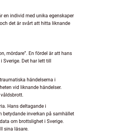
är en individ med unika egenskaper
ch det är svårt att hitta liknande
son, mördare”. En fördel är att hans
verige. Det har lett till
 traumatiska händelserna i
heten vid liknande händelser.
 våldsbrott.
ria. Hans deltagande i
 en betydande inverkan på samhället
 data om brottslighet i Sverige.
l sina läsare.