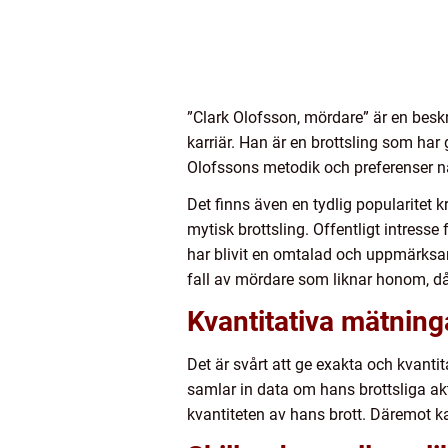
”Clark Olofsson, mördare” är en beskr
karriär. Han är en brottsling som ha
Olofssons metodik och preferenser nä
Det finns även en tydlig popularitet k
mytisk brottsling. Offentligt intress
har blivit en omtalad och uppmärksa
fall av mördare som liknar honom, då 
Kvantitativa mätning
Det är svårt att ge exakta och kvanti
samlar in data om hans brottsliga ak
kvantiteten av hans brott. Däremot k