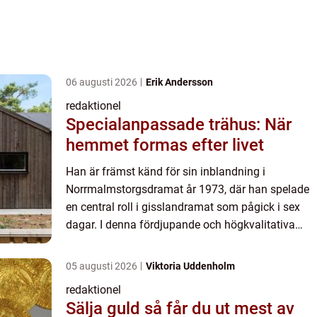
06 augusti 2026
Erik Andersson
redaktionel
Specialanpassade trähus: När
hemmet formas efter livet
Han är främst känd för sin inblandning i
Norrmalmstorgsdramat år 1973, där han spelade
en central roll i gisslandramat som pågick i sex
dagar. I denna fördjupande och högkvalitativa
artikel kommer vi att utforska olika aspekter av
”Clark Olofss...
05 augusti 2026
Viktoria Uddenholm
redaktionel
Sälja guld så får du ut mest av