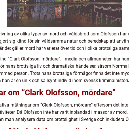
ivning av olika typer av mord och våldsbrott som Olofsson har va
r gjort sig känd för sin våldsamma natur och beredskap att använ
r det gäller mord har varierat över tid och i olika brottsliga s
ring ”Clark Olofsson, mördare”. I media och allmänheten har han b
e för hans brottsliga liv och dramatiska händelser, såsom Norrmalm
mmad person. Trots hans brottsliga förmågor finns det inte my
han är en unik och sällsynt individ inom svensk kriminalhistori
ar om ”Clark Olofsson, mördare”
tativa mätningar om ”Clark Olofsson, mördare” eftersom det inte f
tiviteter. Då Olofsson inte har varit inblandad i massor av mord
an man analysera data om brottslighet i Sverige och inkludera O