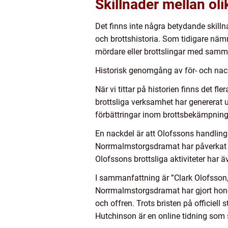
Skillnader mellan ol
Det finns inte några betydande skill
och brottshistoria. Som tidigare nämn
mördare eller brottslingar med samm
Historisk genomgång av för- och nac
När vi tittar på historien finns det fl
brottsliga verksamhet har genererat u
förbättringar inom brottsbekämpning
En nackdel är att Olofssons handling
Norrmalmstorgsdramat har påverkat off
Olofssons brottsliga aktiviteter har 
I sammanfattning är ”Clark Olofsson,
Norrmalmstorgsdramat har gjort honom
och offren. Trots bristen på officiell
Hutchinson är en online tidning som st