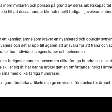
s inom militären och polisen på grund av deras arbetskapacitet o
leda till att dessa hundar blir potentiellt farliga. I juvelerade h
 ett känsligt ämne som kräver en nyanserad och objektiv synvinkel
riera och det är upp till ägaren att ansvara för att träna och so
draser har individuella egenskaper och beteenden.
den farligaste hunden, presentera olika farliga hundraser, disku
 skiljer sig åt, har denna artikel gett en omfattande insikt i äm
arna med olika farliga hundraser.
erligare förstärka artikeln och ge en visuell förståelse för ämnet.