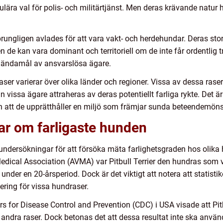
pulära val för polis- och militärtjänst. Men deras krävande natur ha
ngligen avlades för att vara vakt- och herdehundar. Deras stora
n de kan vara dominant och territoriell om de inte får ordentlig 
 ändamål av ansvarslösa ägare.
aser varierar över olika länder och regioner. Vissa av dessa ras
vissa ägare attraheras av deras potentiellt farliga rykte. Det är v
och att de upprätthåller en miljö som främjar sunda beteendemöns
ar om farligaste hunden
 undersökningar för att försöka mäta farlighetsgraden hos olika
ical Association (AVMA) var Pitbull Terrier den hundras som va
under en 20-årsperiod. Dock är det viktigt att notera att statist
tering för vissa hundraser.
 for Disease Control and Prevention (CDC) i USA visade att Pi
 andra raser. Dock betonas det att dessa resultat inte ska använda