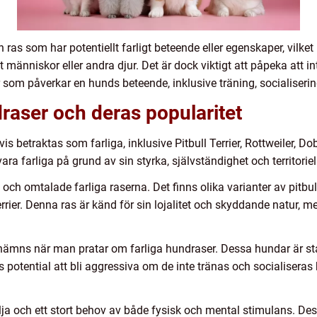
as som har potentiellt farligt beteende eller egenskaper, vilket 
 människor eller andra djur. Det är dock viktigt att påpeka att in
rer som påverkar en hunds beteende, inklusive träning, socialiser
draser och deras popularitet
vis betraktas som farliga, inklusive Pitbull Terrier, Rottweiler
ara farliga på grund av sin styrka, självständighet och territoriel
a och omtalade farliga raserna. Det finns olika varianter av pitbu
rrier. Denna ras är känd för sin lojalitet och skyddande natur, m
nämns när man pratar om farliga hundraser. Dessa hundar är star
s potential att bli aggressiva om de inte tränas och socialiseras
ja och ett stort behov av både fysisk och mental stimulans. Des