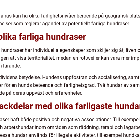
a ras kan ha olika farlighetsnivåer beroende på geografisk plats 
elser som reglerar ägandet av potentiellt farliga hundraser.
olika farliga hundraser
iga hundraser har individuella egenskaper som skiljer sig åt, även o
en att visa territorialitet, medan en rottweiler kan vara mer imp
ch lärande.
 individens betydelse. Hundens uppfostran och socialisering, sam
r för en hunds beteende och farlighetsgrad. Två hundar av sam
de på deras uppväxt och erfarenheter.
nackdelar med olika farligaste hunda
aser haft både positiva och negativa associationer. Till exempel har
och arbetshundar inom områden som räddning, terapi och lagarbete
t dessa hundar används för illegala aktiviteter, till exempel hundk