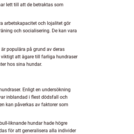
r lett till att de betraktas som
 arbetskapacitet och lojalitet gör
träning och socialisering. De kan vara
er är populära på grund av deras
iktigt att ägare till farliga hundraser
ter hos sina hundar.
 hundraser. Enligt en undersökning
r inblandad i flest dödsfall och
iken kan påverkas av faktorer som
tbull-liknande hundar hade högre
s för att generalisera alla individer