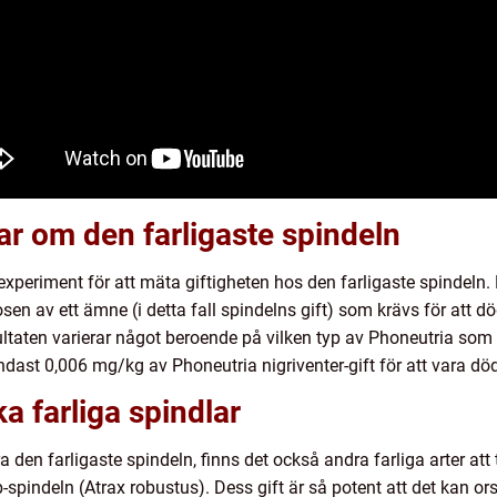
ar om den farligaste spindeln
experiment för att mäta giftigheten hos den farligaste spindeln.
n av ett ämne (i detta fall spindelns gift) som krävs för att dö
sultaten varierar något beroende på vilken typ av Phoneutria som
endast 0,006 mg/kg av Phoneutria nigriventer-gift för att vara död
ka farliga spindlar
den farligaste spindeln, finns det också andra farliga arter att 
spindeln (Atrax robustus). Dess gift är så potent att det kan or