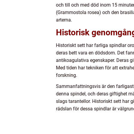
och till och med död inom 15 minuter 
(Grammostola rosea) och den brasilia
arterna.
Historisk genomgång 
Historiskt sett har farliga spindlar 
deras bett vara en dödsdom. Det fanns
antikoagulativa egenskaper. Deras gi
Med tiden har tekniken för att extrah
forskning.
Sammanfattningsvis är den farligaste 
denna spindel, och deras giftighet mä
slags tarantellor. Historiskt sett ha
rädslan för dessa spindlar är välgrun