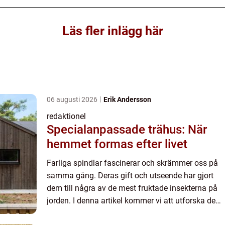
Läs fler inlägg här
06 augusti 2026
Erik Andersson
redaktionel
Specialanpassade trähus: När
hemmet formas efter livet
Farliga spindlar fascinerar och skrämmer oss på
samma gång. Deras gift och utseende har gjort
dem till några av de mest fruktade insekterna på
jorden. I denna artikel kommer vi att utforska den
farligaste spindeln i världen, dess olika typer och