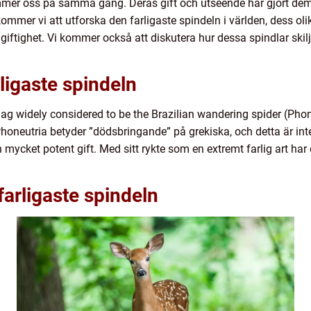
mmer oss på samma gång. Deras gift och utseende har gjort dem 
 kommer vi att utforska den farligaste spindeln i världen, dess o
giftighet. Vi kommer också att diskutera hur dessa spindlar skil
ligaste spindeln
 idag widely considered to be the Brazilian wandering spider (P
honeutria betyder ”dödsbringande” på grekiska, och detta är int
mycket potent gift. Med sitt rykte som en extremt farlig art har d
farligaste spindeln