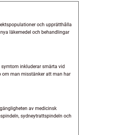
nsektspopulationer och upprätthålla
av nya läkemedel och behandlingar
ga symtom inkluderar smärta vid
älp om man misstänker att man har
llgängligheten av medicinsk
spindeln, sydneytrattspindeln och