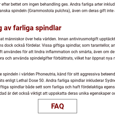
efter bettet om ingen behandling ges. Andra farliga arter inklu
nska spindeln (Grammostola pulchra), även om deras gift inte 
av farliga spindlar
oroat människor över hela världen. Innan antivirusmotgift upptäck
 dock också fördelar. Vissa giftiga spindlar, som tarantellor, an
ft användes för att lindra inflammation och smärta, även om de 
era och använda spindelgifter förbättrats, vilket har öppnat nya
spindeln i världen Phoneutria, känd för sitt aggressiva beteende 
ts enligt Lethal Dose 50. Andra farliga spindlar inkluderar Syd
r giftiga spindlar både sett som farliga och haft fördelaktiga e
dad är det också viktigt att uppskatta deras unika egenskaper oc
FAQ