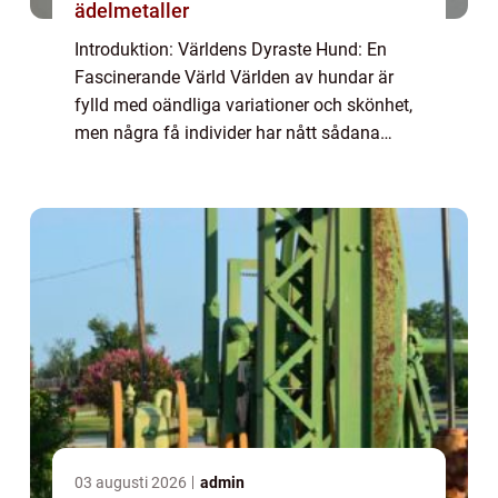
ädelmetaller
Introduktion: Världens Dyraste Hund: En
Fascinerande Värld Världen av hundar är
fylld med oändliga variationer och skönhet,
men några få individer har nått sådana
nivåer av exklusivitet och pris att de har
blivit kända som ”världens dyraste hun...
03 augusti 2026
admin