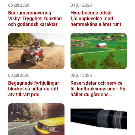
05 juli 2026
03 juli 2026
Badrumsrenovering i
Hyra boende ottsjö
Visby: Trygghet, funktion
fjällupplevelse med
och gotländsk karaktär
hemmakänsla året runt
03 juli 2026
02 juli 2026
Begagnade fyrhjulingar
Reservdelar och service
blocket så hittar du rätt
till lantbruksmaskiner: Så
atv till rätt pris
håller du gårdens
maskiner rullande året
om