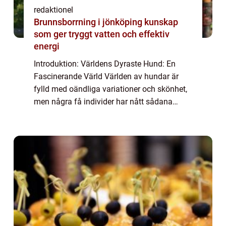
redaktionel
Brunnsborrning i jönköping kunskap
som ger tryggt vatten och effektiv
energi
Introduktion: Världens Dyraste Hund: En
Fascinerande Värld Världen av hundar är
fylld med oändliga variationer och skönhet,
men några få individer har nått sådana
nivåer av exklusivitet och pris att de har
blivit kända som ”världens dyraste hun...