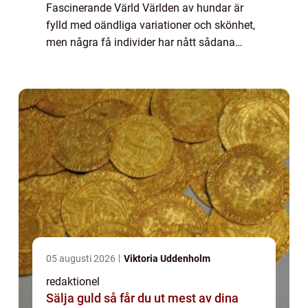
Fascinerande Värld Världen av hundar är
fylld med oändliga variationer och skönhet,
men några få individer har nått sådana
nivåer av exklusivitet och pris att de har
blivit kända som ”världens dyraste hun...
05 augusti 2026
Viktoria Uddenholm
redaktionel
Sälja guld så får du ut mest av dina