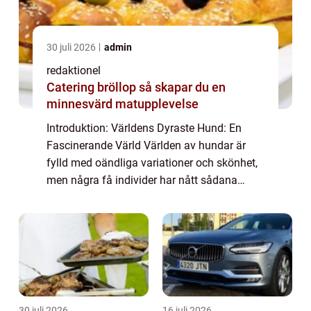
30 juli 2026
admin
redaktionel
Catering bröllop så skapar du en
minnesvärd matupplevelse
Introduktion: Världens Dyraste Hund: En
Fascinerande Värld Världen av hundar är
fylld med oändliga variationer och skönhet,
men några få individer har nått sådana
nivåer av exklusivitet och pris att de har
blivit kända som ”världens dyraste hun...
30 juli 2026
16 juli 2026