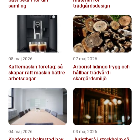
samling
trädgårdsdesign
08 maj 2026
07 maj 2026
Kaffemaskin företag: så
Arborist lidingö trygg och
skapar rätt maskin bättre
hållbar trädvård i
arbetsdagar
skärgårdsmiljö
04 maj 2026
03 maj 2026
Konferens halmstad hav,
Juristbyrå i stockholm så