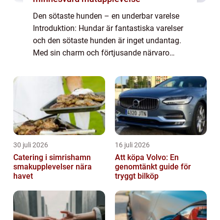
Den sötaste hunden – en underbar varelse
Introduktion: Hundar är fantastiska varelser
och den sötaste hunden är inget undantag.
Med sin charm och förtjusande närvaro
smälter de flesta hjärtan. I denna artikel
kommer vi att ge en grundlig översi...
30 juli 2026
16 juli 2026
Catering i simrishamn
Att köpa Volvo: En
smakupplevelser nära
genomtänkt guide för
havet
tryggt bilköp