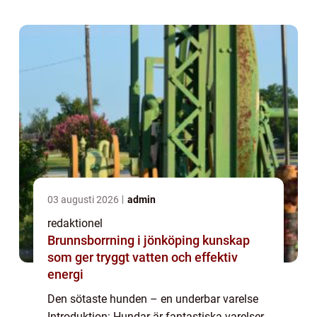
kommer vi att ge en grundlig översi...
03 augusti 2026
admin
redaktionel
Brunnsborrning i jönköping kunskap
som ger tryggt vatten och effektiv
energi
Den sötaste hunden – en underbar varelse
Introduktion: Hundar är fantastiska varelser