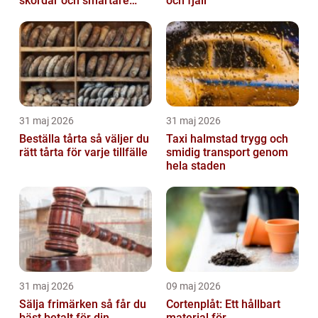
skördar och smartare
och fjäll
beslut
31 maj 2026
31 maj 2026
Beställa tårta så väljer du
Taxi halmstad trygg och
rätt tårta för varje tillfälle
smidig transport genom
hela staden
31 maj 2026
09 maj 2026
Sälja frimärken så får du
Cortenplåt: Ett hållbart
bäst betalt för din
material för