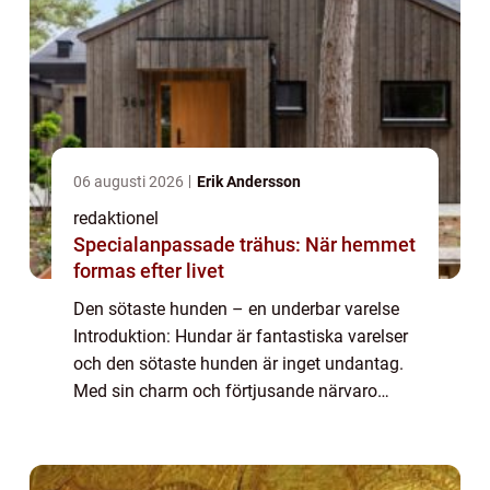
06 augusti 2026
Erik Andersson
redaktionel
Specialanpassade trähus: När hemmet
formas efter livet
Den sötaste hunden – en underbar varelse
Introduktion: Hundar är fantastiska varelser
och den sötaste hunden är inget undantag.
Med sin charm och förtjusande närvaro
smälter de flesta hjärtan. I denna artikel
kommer vi att ge en grundlig översi...