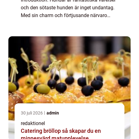
och den sötaste hunden är inget undantag.
Med sin charm och förtjusande närvaro
smälter de flesta hjärtan. I denna artikel
kommer vi att ge en grundlig översi...
30 juli 2026
admin
redaktionel
Catering bröllop så skapar du en
minnesvärd matupplevelse