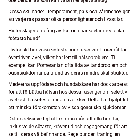
oberoende ras som kan vara mer självständig.
Dessa skillnader i temperament, päls och vårdbehov gör
att varje ras passar olika personligheter och livsstilar.
Historisk genomgång av för- och nackdelar med olika
”sötaste hund”
Historiskt har vissa sötaste hundraser varit föremål för
överdriven avel, vilket har lett till hälsoproblem. Till
exempel kan Pomeranian ofta lida av tandproblem och
ögonsjukdomar på grund av deras mindre skallstruktur.
Medvetna uppfödare och hundälskare har dock arbetat
för att förbättra hälsan hos dessa raser genom selektiv
avel och hälsotester innan avel sker. Detta har hjälpt till
att minska förekomsten av vissa genetiska sjukdomar.
Det är också viktigt att komma ihåg att alla hundar,
inklusive de sötaste, kräver tid och engagemang för att
se till deras välbefinnande. Regelbunden träning, en