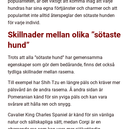
populariteten, är det viktigt att komma ihåg att varje
hundras har sina egna förtjänster och charmer och att
popularitet inte alltid återspeglar den sötaste hunden
för varje individ.
Skillnader mellan olika ”sötaste
hund”
Trots att alla ”sötaste hund” har gemensamma
egenskaper som gör dem bedårande, finns det också
tydliga skillnader mellan raserna.
Till exempel har Shih Tzu en längre päls och kräver mer
pälsvård än de andra raserna. Å andra sidan är
Pomeranian känd för sin yviga päls och kan vara
svårare att hålla ren och snygg.
Cavalier King Charles Spaniel är känd för sin vänliga
natur och sällskapliga sätt, medan Corgi är en