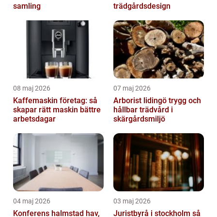
samling
trädgårdsdesign
08 maj 2026
07 maj 2026
Kaffemaskin företag: så
Arborist lidingö trygg och
skapar rätt maskin bättre
hållbar trädvård i
arbetsdagar
skärgårdsmiljö
04 maj 2026
03 maj 2026
Konferens halmstad hav,
Juristbyrå i stockholm så