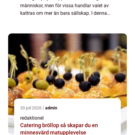
människor, men för vissa handlar valet av
kattras om mer än bara sällskap. I denna
artikel kommer vi att dyka in i den
spännande världen av ”dyraste
kattrasen&#...
30 juli 2026
admin
redaktionel
Catering bröllop så skapar du en
minnesvärd matupplevelse