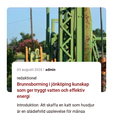
spännande världen av ”dyraste
kattrasen&#...
03 augusti 2026
admin
redaktionel
Brunnsborrning i jönköping kunskap
som ger tryggt vatten och effektiv
energi
Introduktion: Att skaffa en katt som husdjur
är en glädjefylld upplevelse för många