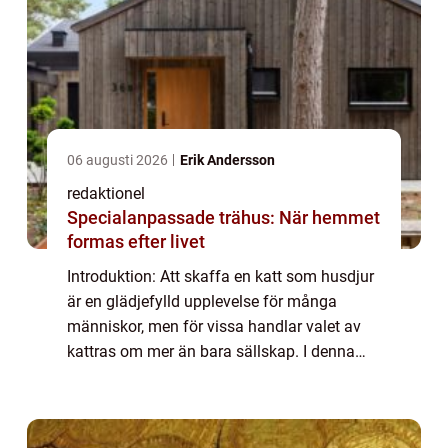
06 augusti 2026
Erik Andersson
redaktionel
Specialanpassade trähus: När hemmet
formas efter livet
Introduktion: Att skaffa en katt som husdjur
är en glädjefylld upplevelse för många
människor, men för vissa handlar valet av
kattras om mer än bara sällskap. I denna
artikel kommer vi att dyka in i den
spännande världen av ”dyraste
kattrasen&#...