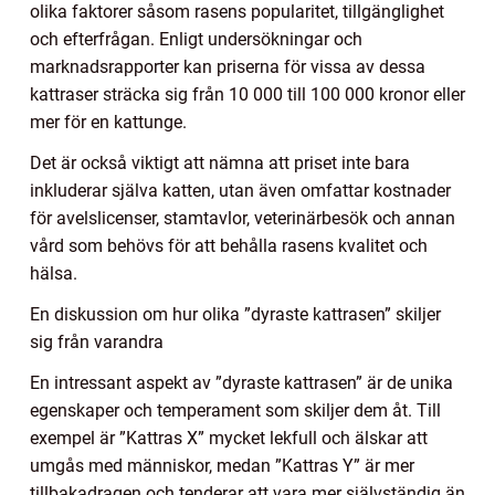
olika faktorer såsom rasens popularitet, tillgänglighet
och efterfrågan. Enligt undersökningar och
marknadsrapporter kan priserna för vissa av dessa
kattraser sträcka sig från 10 000 till 100 000 kronor eller
mer för en kattunge.
Det är också viktigt att nämna att priset inte bara
inkluderar själva katten, utan även omfattar kostnader
för avelslicenser, stamtavlor, veterinärbesök och annan
vård som behövs för att behålla rasens kvalitet och
hälsa.
En diskussion om hur olika ”dyraste kattrasen” skiljer
sig från varandra
En intressant aspekt av ”dyraste kattrasen” är de unika
egenskaper och temperament som skiljer dem åt. Till
exempel är ”Kattras X” mycket lekfull och älskar att
umgås med människor, medan ”Kattras Y” är mer
tillbakadragen och tenderar att vara mer självständig än