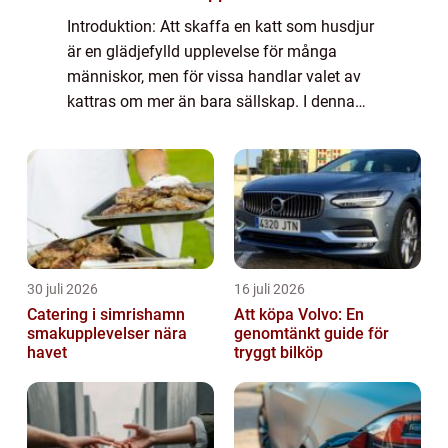
Introduktion: Att skaffa en katt som husdjur
är en glädjefylld upplevelse för många
människor, men för vissa handlar valet av
kattras om mer än bara sällskap. I denna
artikel kommer vi att dyka in i den
spännande världen av ”dyraste
kattrasen&#...
30 juli 2026
16 juli 2026
Catering i simrishamn
Att köpa Volvo: En
smakupplevelser nära
genomtänkt guide för
havet
tryggt bilköp