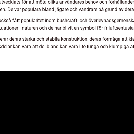
 utvecklats för att möta olika användares behov och förhållande
uren. De var populära bland jägare och vandrare på grund av der
också fått popularitet inom bushcraft- och överlevnadsgemensk
ituationer i naturen och de har blivit en symbol för friluftsentusia
rar deras starka och stabila konstruktion, deras förmåga att kla
kdelar kan vara att de ibland kan vara lite tunga och klumpiga at