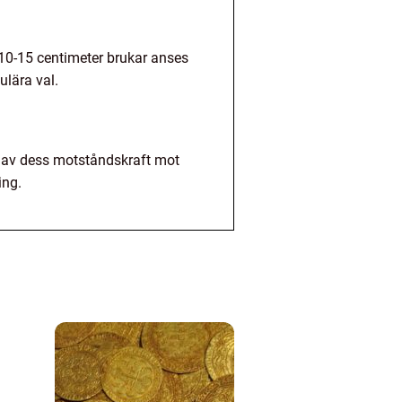
10-15 centimeter brukar anses
lära val.
d av dess motståndskraft mot
ing.