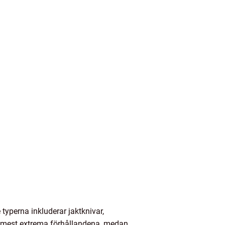
typerna inkluderar jaktknivar,
de mest extrema förhållandena, medan