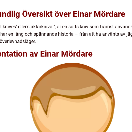
ndlig Översikt över Einar Mördare
 knives’ eller’slaktarknivar’, är en sorts kniv som främst använd
har en lång och spännande historia – från att ha använts av jägar
överlevnadsläger.
ntation av Einar Mördare