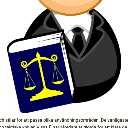
h stilar för att passa olika användningsområden. De vanligaste 
ch taktiska knivar. Vissa Einar Mördare är gjorda för att klara 