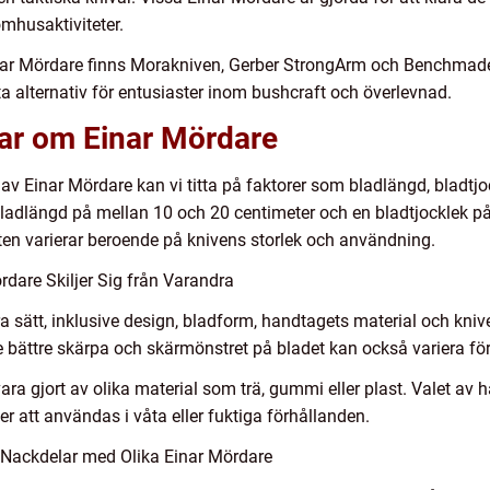
mhusaktiviteter.
inar Mördare finns Morakniven, Gerber StrongArm och Benchmad
ta alternativ för entusiaster inom bushcraft och överlevnad.
gar om Einar Mördare
 av Einar Mördare kan vi titta på faktorer som bladlängd, bladtjoc
ladlängd på mellan 10 och 20 centimeter och en bladtjocklek på 
vikten varierar beroende på knivens storlek och användning.
dare Skiljer Sig från Varandra
era sätt, inklusive design, bladform, handtagets material och kni
ge bättre skärpa och skärmönstret på bladet kan också variera f
ra gjort av olika material som trä, gummi eller plast. Valet av
 att användas i våta eller fuktiga förhållanden.
 Nackdelar med Olika Einar Mördare