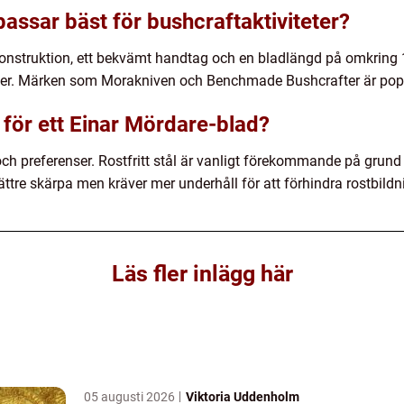
assar bäst för bushcraftaktiviteter?
onstruktion, ett bekvämt handtag och en bladlängd på omkring 
teter. Märken som Morakniven och Benchmade Bushcrafter är popu
t för ett Einar Mördare-blad?
ch preferenser. Rostfritt stål är vanligt förekommande på grun
ttre skärpa men kräver mer underhåll för att förhindra rostbildn
Läs fler inlägg här
05 augusti 2026
Viktoria Uddenholm