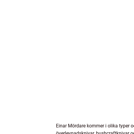
Einar Mördare kommer i olika typer oc
överlevnadsknivar, bushcraftknivar o