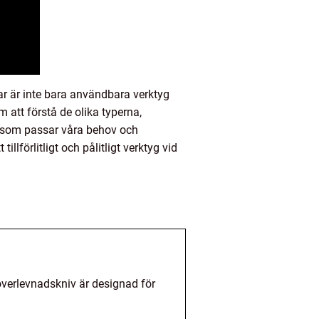
ar är inte bara användbara verktyg
 att förstå de olika typerna,
v som passar våra behov och
llförlitligt och pålitligt verktyg vid
 överlevnadskniv är designad för