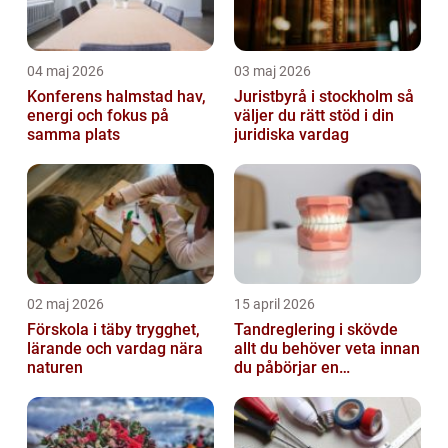
04 maj 2026
03 maj 2026
Konferens halmstad hav,
Juristbyrå i stockholm så
energi och fokus på
väljer du rätt stöd i din
samma plats
juridiska vardag
02 maj 2026
15 april 2026
Förskola i täby trygghet,
Tandreglering i skövde
lärande och vardag nära
allt du behöver veta innan
naturen
du påbörjar en
behandling