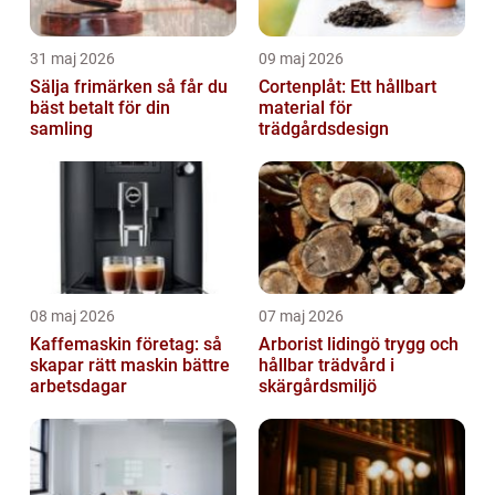
31 maj 2026
09 maj 2026
Sälja frimärken så får du
Cortenplåt: Ett hållbart
bäst betalt för din
material för
samling
trädgårdsdesign
08 maj 2026
07 maj 2026
Kaffemaskin företag: så
Arborist lidingö trygg och
skapar rätt maskin bättre
hållbar trädvård i
arbetsdagar
skärgårdsmiljö