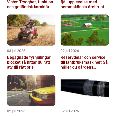
Visby: Trygghet, funktion
fjällupplevelse med
och gotländsk karaktär
hemmakänsla året runt
03 juli 2026
02 juli 2026
Begagnade fyrhjulingar
Reservdelar och service
blocket så hittar du rätt
till lantbruksmaskiner: Så
atv till rätt pris
håller du gårdens
maskiner rullande året
om
02 juli 2026
02 juli 2026