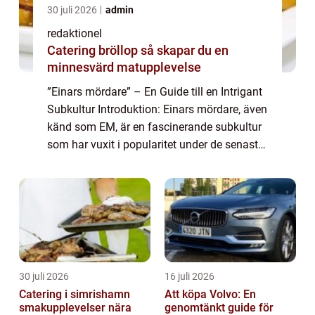
30 juli 2026
admin
redaktionel
Catering bröllop så skapar du en
minnesvärd matupplevelse
”Einars mördare” – En Guide till en Intrigant
Subkultur Introduktion: Einars mördare, även
känd som EM, är en fascinerande subkultur
som har vuxit i popularitet under de senaste
åren. Denna artikel syftar till att erbjuda en
grundli...
30 juli 2026
16 juli 2026
Catering i simrishamn
Att köpa Volvo: En
smakupplevelser nära
genomtänkt guide för