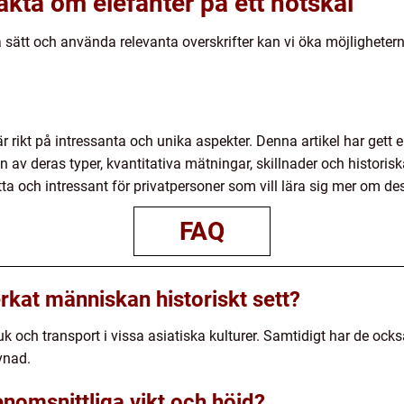
kta om elefanter på ett nötskal
 sätt och använda relevanta overskrifter kan vi öka möjligheterna 
 rikt på intressanta och unika aspekter. Denna artikel har gett e
n av deras typer, kvantitativa mätningar, skillnader och historis
ytta och intressant för privatpersoner som vill lära sig mer om de
FAQ
rkat människan historiskt sett?
k och transport i vissa asiatiska kulturer. Samtidigt har de ocks
vnad.
nomsnittliga vikt och höjd?