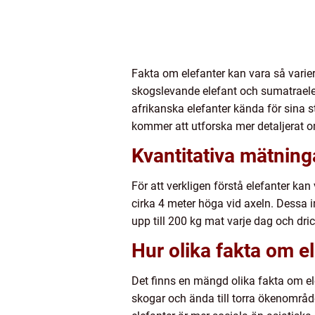
Fakta om elefanter kan vara så varier
skogslevande elefant och sumatraelefa
afrikanska elefanter kända för sina 
kommer att utforska mer detaljerat o
Kvantitativa mätning
För att verkligen förstå elefanter kan
cirka 4 meter höga vid axeln. Dessa 
upp till 200 kg mat varje dag och dri
Hur olika fakta om el
Det finns en mängd olika fakta om elef
skogar och ända till torra ökenområd