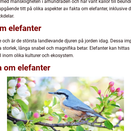
 med mänskligheten i århundraden och har varit källor till beundr
upgående titt på olika aspekter av fakta om elefanter, inklusive d
kdelar.
om elefanter
ae och är de största landlevande djuren på jorden idag. Dessa i
storlek, långa snabel och magnifika betar. Elefanter kan hittas p
ll inom olika kulturer och ekosystem.
a om elefanter