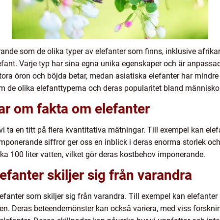
ande som de olika typer av elefanter som finns, inklusive afrikans
nt. Varje typ har sina egna unika egenskaper och är anpassade ti
stora öron och böjda betar, medan asiatiska elefanter har mindre
m de olika elefanttyperna och deras popularitet bland människor
ar om fakta om elefanter
 vi ta en titt på flera kvantitativa mätningar. Till exempel kan e
imponerande siffror ger oss en inblick i deras enorma storlek oc
cka 100 liter vatten, vilket gör deras kostbehov imponerande.
efanter skiljer sig från varandra
anter som skiljer sig från varandra. Till exempel kan elefanter le
en. Deras beteendemönster kan också variera, med viss forskni