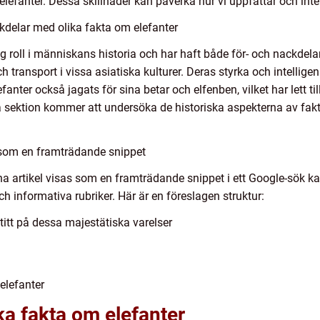
 elefanter. Dessa skillnader kan påverka hur vi uppfattar och in
kdelar med olika fakta om elefanter
g roll i människans historia och har haft både för- och nackdelar
h transport i vissa asiatiska kulturer. Deras styrka och intellig
fanter också jagats för sina betar och elfenben, vilket har lett t
 sektion kommer att undersöka de historiska aspekterna av fakt
s som en framträdande snippet
na artikel visas som en framträdande snippet i ett Google-sök kan 
h informativa rubriker. Här är en föreslagen struktur:
itt på dessa majestätiska varelser
elefanter
ka fakta om elefanter