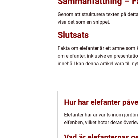
Sammanfattning – Fa
Genom att strukturera texten på detta
visa det som en snippet.
Slutsats
Fakta om elefanter är ett ämne som är
om elefanter, inklusive en presentatio
innehåll kan denna artikel vara till n
Hur har elefanter påve
Elefanter har använts inom jordbru
elfenben, vilket hotar deras överle
Vad är elefanternas ge