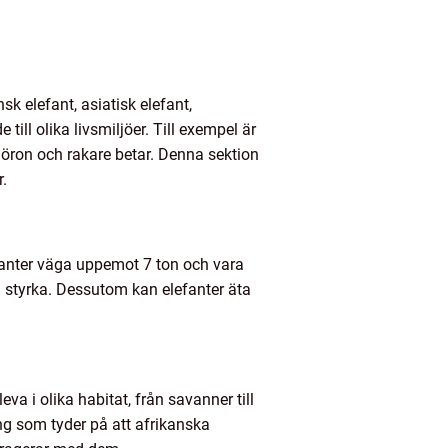
k elefant, asiatisk elefant,
ll olika livsmiljöer. Till exempel är
 öron och rakare betar. Denna sektion
.
lefanter väga uppemot 7 ton och vara
h styrka. Dessutom kan elefanter äta
va i olika habitat, från savanner till
ng som tyder på att afrikanska