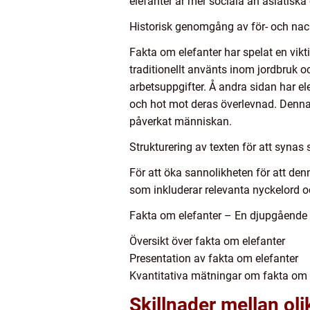
elefanter är mer sociala än asiatiska
Historisk genomgång av för- och nac
Fakta om elefanter har spelat en vikti
traditionellt använts inom jordbruk oc
arbetsuppgifter. Å andra sidan har ele
och hot mot deras överlevnad. Denna
påverkat människan.
Strukturering av texten för att syna
För att öka sannolikheten för att den
som inkluderar relevanta nyckelord oc
Fakta om elefanter – En djupgående t
Översikt över fakta om elefanter
Presentation av fakta om elefanter
Kvantitativa mätningar om fakta om 
Skillnader mellan oli