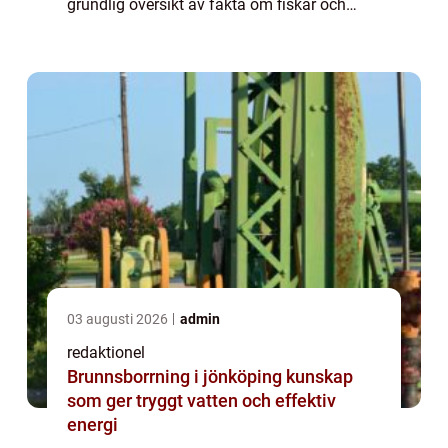
grundlig översikt av fakta om fiskar och
deras variation. Vi kommer att titta på olika
typer av fiskar, deras popularite...
03 augusti 2026
admin
redaktionel
Brunnsborrning i jönköping kunskap
som ger tryggt vatten och effektiv
energi