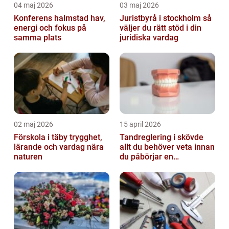
04 maj 2026
03 maj 2026
Konferens halmstad hav,
Juristbyrå i stockholm så
energi och fokus på
väljer du rätt stöd i din
samma plats
juridiska vardag
02 maj 2026
15 april 2026
Förskola i täby trygghet,
Tandreglering i skövde
lärande och vardag nära
allt du behöver veta innan
naturen
du påbörjar en
behandling