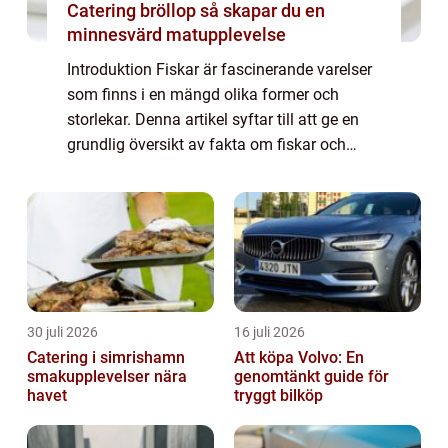
Catering bröllop så skapar du en
minnesvärd matupplevelse
Introduktion Fiskar är fascinerande varelser
som finns i en mängd olika former och
storlekar. Denna artikel syftar till att ge en
grundlig översikt av fakta om fiskar och
deras variation. Vi kommer att titta på olika
typer av fiskar, deras popularite...
30 juli 2026
16 juli 2026
Catering i simrishamn
Att köpa Volvo: En
smakupplevelser nära
genomtänkt guide för
havet
tryggt bilköp