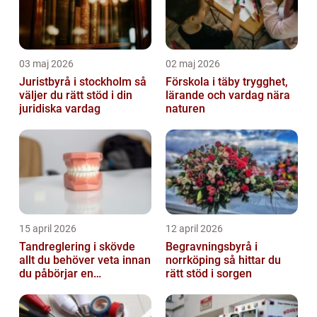
03 maj 2026
02 maj 2026
Juristbyrå i stockholm så
Förskola i täby trygghet,
väljer du rätt stöd i din
lärande och vardag nära
juridiska vardag
naturen
15 april 2026
12 april 2026
Tandreglering i skövde
Begravningsbyrå i
allt du behöver veta innan
norrköping så hittar du
du påbörjar en
rätt stöd i sorgen
behandling