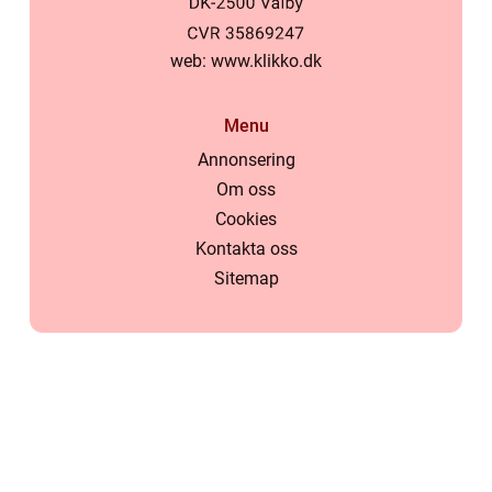
web:
www.klikko.dk
Menu
Annonsering
Om oss
Cookies
Kontakta oss
Sitemap