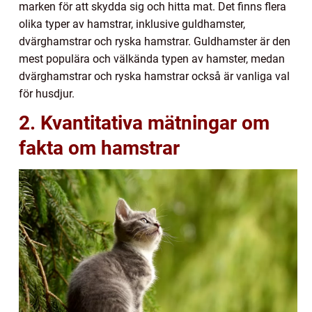
marken för att skydda sig och hitta mat. Det finns flera
olika typer av hamstrar, inklusive guldhamster,
dvärghamstrar och ryska hamstrar. Guldhamster är den
mest populära och välkända typen av hamster, medan
dvärghamstrar och ryska hamstrar också är vanliga val
för husdjur.
2. Kvantitativa mätningar om
fakta om hamstrar