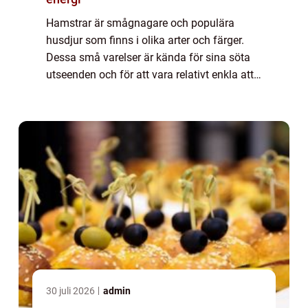
Hamstrar är smågnagare och populära
husdjur som finns i olika arter och färger.
Dessa små varelser är kända för sina söta
utseenden och för att vara relativt enkla att
ta hand om. I denna artikel kommer vi att
utforska olika aspekter av fakta om hams...
30 juli 2026
admin