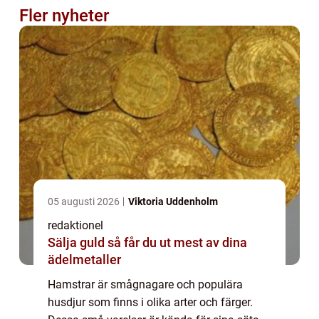
Fler nyheter
05 augusti 2026
Viktoria Uddenholm
redaktionel
Sälja guld så får du ut mest av dina
ädelmetaller
Hamstrar är smågnagare och populära
husdjur som finns i olika arter och färger.