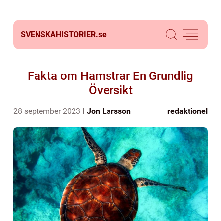
SVENSKAHISTORIER.
se
Fakta om Hamstrar En Grundlig
Översikt
28 september 2023
Jon Larsson
redaktionel