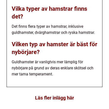
Vilka typer av hamstrar finns
det?
Det finns flera typer av hamstrar, inklusive
guldhamster, dvärghamstrar och ryska hamstrar.
Vilken typ av hamster är bäst för
nybörjare?
Guldhamster är vanligtvis mer lämplig för
nybörjare på grund av deras enklare skötsel och
mer tama temperament.
Läs fler inlägg här