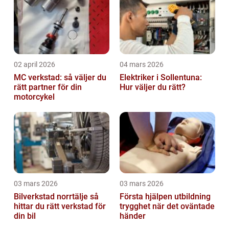
02 april 2026
04 mars 2026
MC verkstad: så väljer du
Elektriker i Sollentuna:
rätt partner för din
Hur väljer du rätt?
motorcykel
03 mars 2026
03 mars 2026
Bilverkstad norrtälje så
Första hjälpen utbildning
hittar du rätt verkstad för
trygghet när det oväntade
din bil
händer