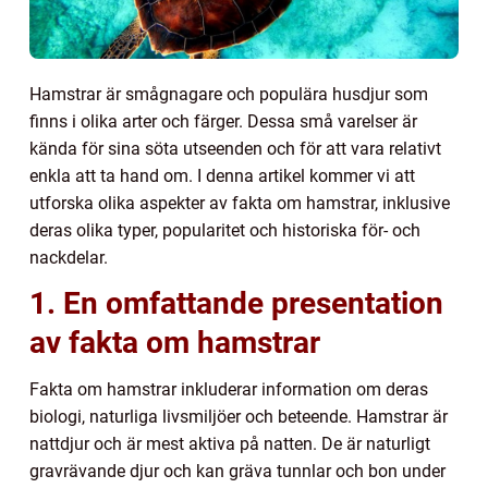
Hamstrar är smågnagare och populära husdjur som
finns i olika arter och färger. Dessa små varelser är
kända för sina söta utseenden och för att vara relativt
enkla att ta hand om. I denna artikel kommer vi att
utforska olika aspekter av fakta om hamstrar, inklusive
deras olika typer, popularitet och historiska för- och
nackdelar.
1. En omfattande presentation
av fakta om hamstrar
Fakta om hamstrar inkluderar information om deras
biologi, naturliga livsmiljöer och beteende. Hamstrar är
nattdjur och är mest aktiva på natten. De är naturligt
gravrävande djur och kan gräva tunnlar och bon under