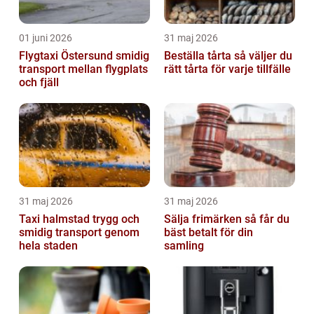
01 juni 2026
31 maj 2026
Flygtaxi Östersund smidig
Beställa tårta så väljer du
transport mellan flygplats
rätt tårta för varje tillfälle
och fjäll
31 maj 2026
31 maj 2026
Taxi halmstad trygg och
Sälja frimärken så får du
smidig transport genom
bäst betalt för din
hela staden
samling