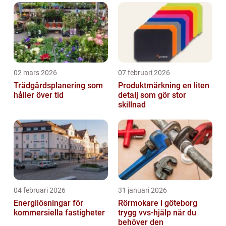
02 mars 2026
07 februari 2026
Trädgårdsplanering som
Produktmärkning en liten
håller över tid
detalj som gör stor
skillnad
04 februari 2026
31 januari 2026
Energilösningar för
Rörmokare i göteborg
kommersiella fastigheter
trygg vvs-hjälp när du
behöver den