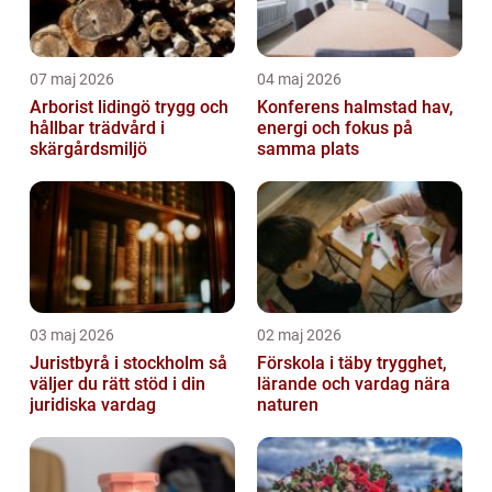
07 maj 2026
04 maj 2026
Arborist lidingö trygg och
Konferens halmstad hav,
hållbar trädvård i
energi och fokus på
skärgårdsmiljö
samma plats
03 maj 2026
02 maj 2026
Juristbyrå i stockholm så
Förskola i täby trygghet,
väljer du rätt stöd i din
lärande och vardag nära
juridiska vardag
naturen