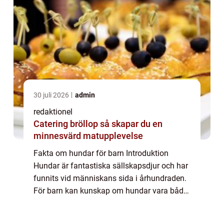
30 juli 2026
admin
redaktionel
Catering bröllop så skapar du en
minnesvärd matupplevelse
Fakta om hundar för barn Introduktion
Hundar är fantastiska sällskapsdjur och har
funnits vid människans sida i århundraden.
För barn kan kunskap om hundar vara både
spännande och lärorikt. I denna artikel
kommer vi att utforska en mängd olika fakta