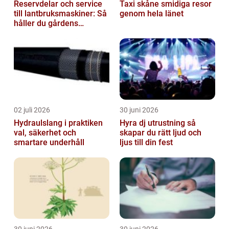
Reservdelar och service
Taxi skåne smidiga resor
till lantbruksmaskiner: Så
genom hela länet
håller du gårdens
maskiner rullande året
om
02 juli 2026
30 juni 2026
Hydraulslang i praktiken
Hyra dj utrustning så
val, säkerhet och
skapar du rätt ljud och
smartare underhåll
ljus till din fest