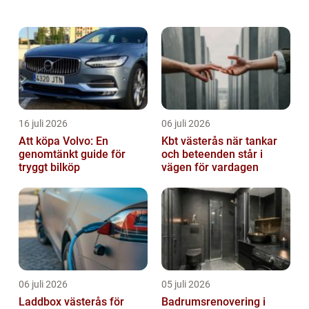
spännande och lärorikt. I denna artikel
kommer vi att utforska en mängd olika fakta
...
16 juli 2026
06 juli 2026
Att köpa Volvo: En
Kbt västerås när tankar
genomtänkt guide för
och beteenden står i
tryggt bilköp
vägen för vardagen
06 juli 2026
05 juli 2026
Laddbox västerås för
Badrumsrenovering i