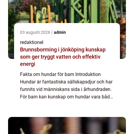
03 augusti 2026
admin
redaktionel
Brunnsborrning i jönköping kunskap
som ger tryggt vatten och effektiv
energi
Fakta om hundar för barn Introduktion
Hundar är fantastiska sällskapsdjur och har
funnits vid människans sida i århundraden.
För barn kan kunskap om hundar vara både
spännande och lärorikt. I denna artikel
kommer vi att utforska en mängd olika fakta
...