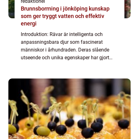
redaktionel
Brunnsborrning i jönköping kunskap
som ger tryggt vatten och effektiv
energi
Introduktion: Rävar är intelligenta och
anpassningsbara djur som fascinerat
människor i århundraden. Deras slående
utseende och unika egenskaper har gjort
dem till ämne för myter och folkloristiska
berättelser. I denna artikel kommer vi att
utforska ...