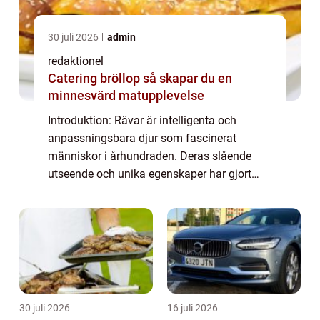
30 juli 2026
admin
redaktionel
Catering bröllop så skapar du en
minnesvärd matupplevelse
Introduktion: Rävar är intelligenta och
anpassningsbara djur som fascinerat
människor i århundraden. Deras slående
utseende och unika egenskaper har gjort
dem till ämne för myter och folkloristiska
berättelser. I denna artikel kommer vi att
utforska ...
30 juli 2026
16 juli 2026