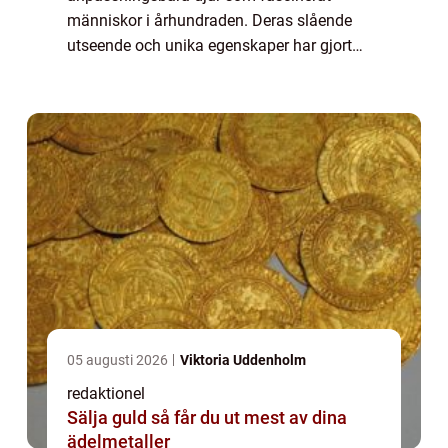
människor i århundraden. Deras slående
utseende och unika egenskaper har gjort
dem till ämne för myter och folkloristiska
berättelser. I denna artikel kommer vi att
utforska ...
05 augusti 2026
Viktoria Uddenholm
redaktionel
Sälja guld så får du ut mest av dina
ädelmetaller