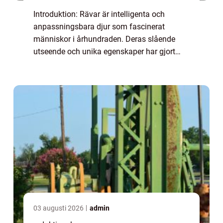
Introduktion: Rävar är intelligenta och
anpassningsbara djur som fascinerat
människor i århundraden. Deras slående
utseende och unika egenskaper har gjort
dem till ämne för myter och folkloristiska
berättelser. I denna artikel kommer vi att
utforska ...
03 augusti 2026
admin