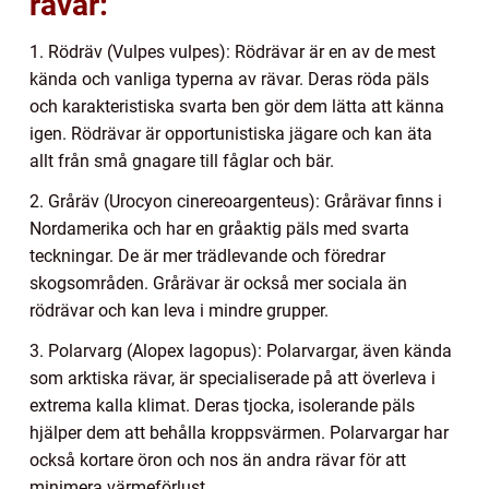
rävar:
1. Rödräv (Vulpes vulpes): Rödrävar är en av de mest
kända och vanliga typerna av rävar. Deras röda päls
och karakteristiska svarta ben gör dem lätta att känna
igen. Rödrävar är opportunistiska jägare och kan äta
allt från små gnagare till fåglar och bär.
2. Gråräv (Urocyon cinereoargenteus): Grårävar finns i
Nordamerika och har en gråaktig päls med svarta
teckningar. De är mer trädlevande och föredrar
skogsområden. Grårävar är också mer sociala än
rödrävar och kan leva i mindre grupper.
3. Polarvarg (Alopex lagopus): Polarvargar, även kända
som arktiska rävar, är specialiserade på att överleva i
extrema kalla klimat. Deras tjocka, isolerande päls
hjälper dem att behålla kroppsvärmen. Polarvargar har
också kortare öron och nos än andra rävar för att
minimera värmeförlust.