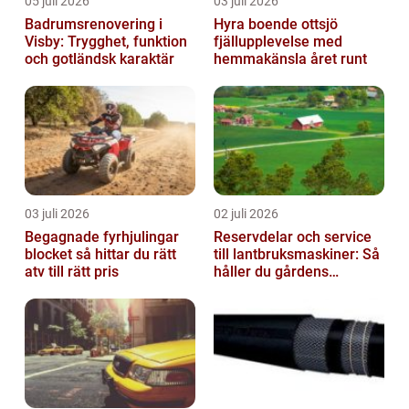
05 juli 2026
03 juli 2026
Badrumsrenovering i
Hyra boende ottsjö
Visby: Trygghet, funktion
fjällupplevelse med
och gotländsk karaktär
hemmakänsla året runt
03 juli 2026
02 juli 2026
Begagnade fyrhjulingar
Reservdelar och service
blocket så hittar du rätt
till lantbruksmaskiner: Så
atv till rätt pris
håller du gårdens
maskiner rullande året
om