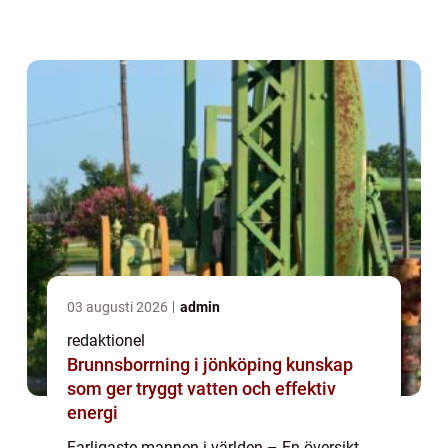
betraktas som extremt farliga och potentiellt
destruktiva för ...
03 augusti 2026
admin
redaktionel
Brunnsborrning i jönköping kunskap
som ger tryggt vatten och effektiv
energi
Farligaste mannen i världen – En översikt