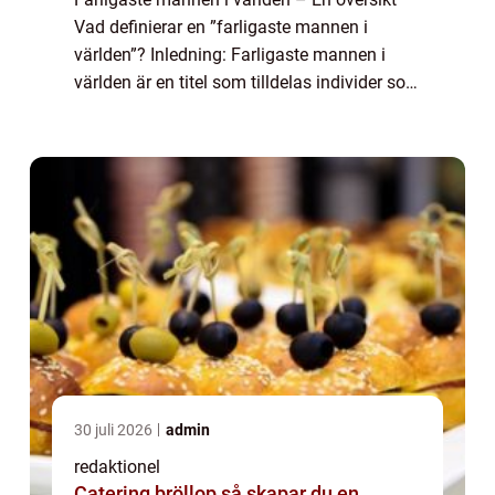
Vad definierar en ”farligaste mannen i
världen”? Inledning: Farligaste mannen i
världen är en titel som tilldelas individer som
betraktas som extremt farliga och potentiellt
destruktiva för ...
30 juli 2026
admin
redaktionel
Catering bröllop så skapar du en