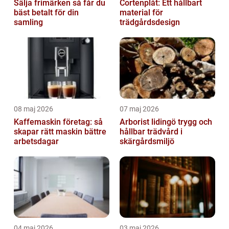
Sälja frimärken så får du
Cortenplåt: Ett hållbart
bäst betalt för din
material för
samling
trädgårdsdesign
08 maj 2026
07 maj 2026
Kaffemaskin företag: så
Arborist lidingö trygg och
skapar rätt maskin bättre
hållbar trädvård i
arbetsdagar
skärgårdsmiljö
04 maj 2026
03 maj 2026