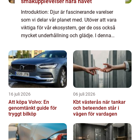
smakupplevelser nära havet
Introduktion: Djur är fascinerande varelser
som vi delar vår planet med. Utöver att vara
viktiga för vår ekosystem, ger de oss också
mycket underhållning och glädje. I denna
artikel kommer vi att utforska världen av
rolig fakta om djur och upptäcka b...
16 juli 2026
06 juli 2026
Att köpa Volvo: En
Kbt västerås när tankar
genomtänkt guide för
och beteenden står i
tryggt bilköp
vägen för vardagen