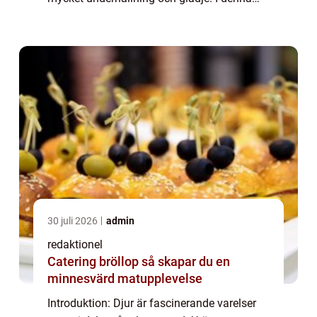
artikel kommer vi att utforska världen av
rolig fakta om djur och upptäcka b...
30 juli 2026
admin
redaktionel
Catering bröllop så skapar du en
minnesvärd matupplevelse
Introduktion: Djur är fascinerande varelser