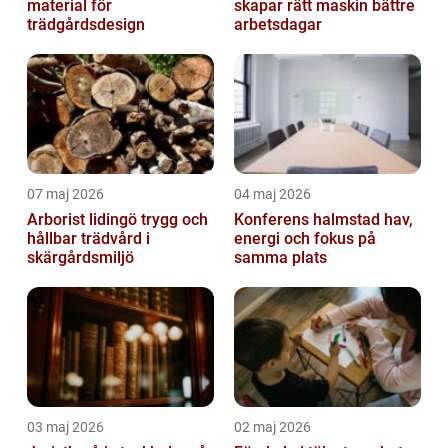
material för
skapar rätt maskin bättre
trädgårdsdesign
arbetsdagar
07 maj 2026
04 maj 2026
Arborist lidingö trygg och
Konferens halmstad hav,
hållbar trädvård i
energi och fokus på
skärgårdsmiljö
samma plats
03 maj 2026
02 maj 2026