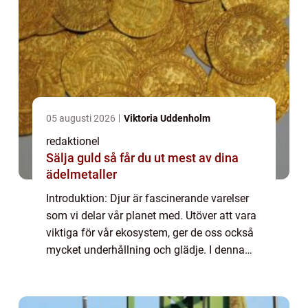
05 augusti 2026
Viktoria Uddenholm
redaktionel
Sälja guld så får du ut mest av dina
ädelmetaller
Introduktion: Djur är fascinerande varelser
som vi delar vår planet med. Utöver att vara
viktiga för vår ekosystem, ger de oss också
mycket underhållning och glädje. I denna
artikel kommer vi att utforska världen av
rolig fakta om djur och upptäcka b...