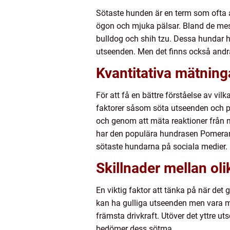
Sötaste hunden är en term som ofta 
ögon och mjuka pälsar. Bland de mes
bulldog och shih tzu. Dessa hundar 
utseenden. Men det finns också andr
Kvantitativa mätnin
För att få en bättre förståelse av v
faktorer såsom söta utseenden och po
och genom att mäta reaktioner från 
har den populära hundrasen Pomerani
sötaste hundarna på sociala medier.
Skillnader mellan ol
En viktig faktor att tänka på när det
kan ha gulliga utseenden men vara me
främsta drivkraft. Utöver det yttre u
bedömer dess sötma.