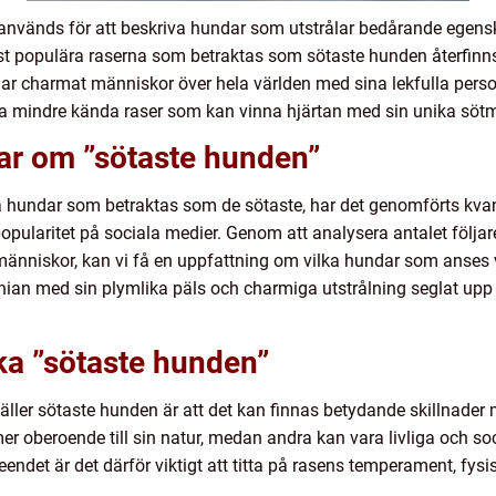
används för att beskriva hundar som utstrålar bedårande egens
t populära raserna som betraktas som sötaste hunden återfinn
har charmat människor över hela världen med sina lekfulla pers
a mindre kända raser som kan vinna hjärtan med sin unika söt
gar om ”sötaste hunden”
ilka hundar som betraktas som de sötaste, har det genomförts kva
pularitet på sociala medier. Genom att analysera antalet följa
människor, kan vi få en uppfattning om vilka hundar som anses
an med sin plymlika päls och charmiga utstrålning seglat upp 
ika ”sötaste hunden”
 gäller sötaste hunden är att det kan finnas betydande skillnader
r oberoende till sin natur, medan andra kan vara livliga och 
tseendet är det därför viktigt att titta på rasens temperament, f