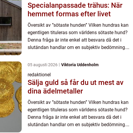
Specialanpassade trähus: När
hemmet formas efter livet
Översikt av ”sötaste hunden” Vilken hundras kan
egentligen tituleras som världens sötaste hund?
Denna fråga är inte enkel att besvara då det i
slutändan handlar om en subjektiv bedömning.
Men i denna artikel kommer vi att ge en grundlig
ö...
05 augusti 2026
Viktoria Uddenholm
redaktionel
Sälja guld så får du ut mest av
dina ädelmetaller
Översikt av ”sötaste hunden” Vilken hundras kan
egentligen tituleras som världens sötaste hund?
Denna fråga är inte enkel att besvara då det i
slutändan handlar om en subjektiv bedömning.
Men i denna artikel kommer vi att ge en grundlig