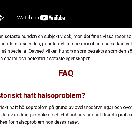
n sötaste hunden en subjektiv sak, men det finns vissa raser s
hundars utseenden, popularitet, temperament och hälsa kan vi få
så speciella. Oavsett vilken hundras som betraktas som den söt
ka charm och potentiellt sötaste egenskaper.
FAQ
storiskt haft hälsoproblem?
oriskt haft hälsoproblem på grund av avelsnedärvningar och över
lidit av andningsproblem och chihuahuas har haft kända proble
sken för hälsoproblem hos dessa raser.