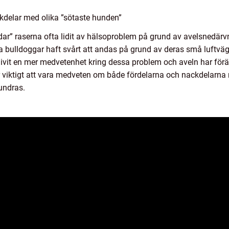
kdelar med olika ”sötaste hunden”
ndar” raserna ofta lidit av hälsoproblem på grund av avelsnedär
a bulldoggar haft svårt att andas på grund av deras små luftvä
livit en mer medvetenhet kring dessa problem och aveln har förän
r viktigt att vara medveten om både fördelarna och nackdelarna
undras.