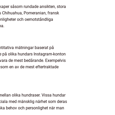
kaper såsom rundade ansikten, stora
s Chihuahua, Pomeranian, fransk
onligheter och oemotståndliga
ma.
ntitativa mätningar baserat på
re på olika hundars Instagram-konton
 vara de mest bedårande. Exempelvis
som en av de mest eftertraktade
 mellan olika hundraser. Vissa hundar
sociala med mänsklig närhet som deras
ysiska behov och personlighet när man