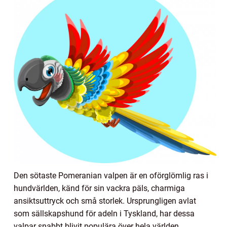
Den sötaste Pomeranian valpen är en oförglömlig ras i
hundvärlden, känd för sin vackra päls, charmiga
ansiktsuttryck och små storlek. Ursprungligen avlat
som sällskapshund för adeln i Tyskland, har dessa
valpar snabbt blivit populära över hela världen.