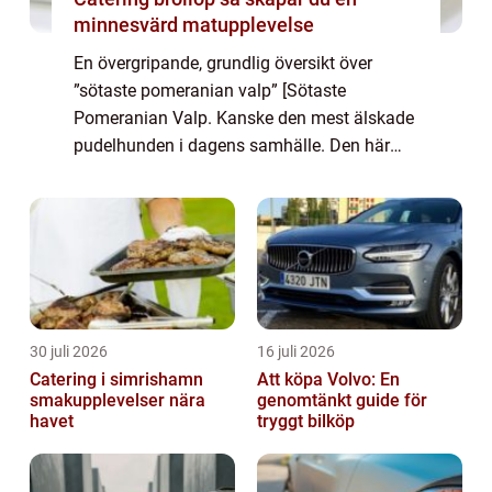
minnesvärd matupplevelse
En övergripande, grundlig översikt över
”sötaste pomeranian valp” [Sötaste
Pomeranian Valp. Kanske den mest älskade
pudelhunden i dagens samhälle. Den här
artikeln kommer att gräva djupare i denna
bedårande hundras och vad som gör den så
...
30 juli 2026
16 juli 2026
Catering i simrishamn
Att köpa Volvo: En
smakupplevelser nära
genomtänkt guide för
havet
tryggt bilköp