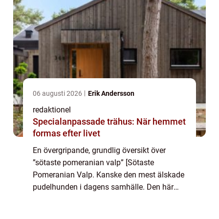
06 augusti 2026
Erik Andersson
redaktionel
Specialanpassade trähus: När hemmet
formas efter livet
En övergripande, grundlig översikt över
”sötaste pomeranian valp” [Sötaste
Pomeranian Valp. Kanske den mest älskade
pudelhunden i dagens samhälle. Den här
artikeln kommer att gräva djupare i denna
bedårande hundras och vad som gör den så