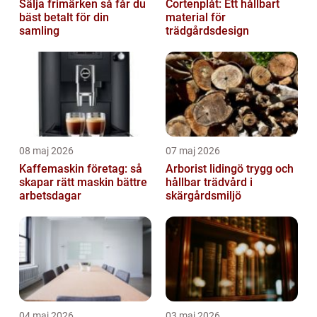
Sälja frimärken så får du
Cortenplåt: Ett hållbart
bäst betalt för din
material för
samling
trädgårdsdesign
08 maj 2026
07 maj 2026
Kaffemaskin företag: så
Arborist lidingö trygg och
skapar rätt maskin bättre
hållbar trädvård i
arbetsdagar
skärgårdsmiljö
04 maj 2026
03 maj 2026