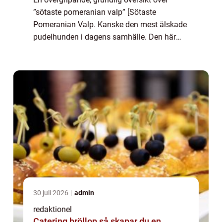
”sötaste pomeranian valp” [Sötaste
Pomeranian Valp. Kanske den mest älskade
pudelhunden i dagens samhälle. Den här
artikeln kommer att gräva djupare i denna
bedårande hundras och vad som gör den så
...
30 juli 2026
admin
redaktionel
Catering bröllop så skapar du en