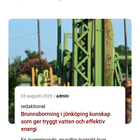
artikeln kommer att gräva djupare i denna
bedårande hundras och vad som gör den så
...
03 augusti 2026
admin
redaktionel
Brunnsborrning i jönköping kunskap
som ger tryggt vatten och effektiv
energi
En övergripande, grundlig översikt över