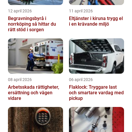
12 april 2026
11 april 2026
Begravningsbyrå i
Eltjänster i kiruna trygg el
norrköping så hittar du
i en krävande miljö
rätt stöd i sorgen
08 april 2026
06 april 2026
Arbetsskada rättigheter,
Flaklock: Tryggare last
ersättning och vägen
och smartare vardag med
vidare
pickup