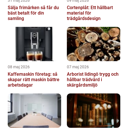
31 maj 2026
09 maj 2026
Sälja frimärken så får du
Cortenplåt: Ett hållbart
bäst betalt för din
material för
samling
trädgårdsdesign
08 maj 2026
07 maj 2026
Kaffemaskin företag: så
Arborist lidingö trygg och
skapar rätt maskin bättre
hållbar trädvård i
arbetsdagar
skärgårdsmiljö