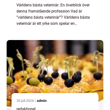
Världens bästa veterinär: En överblick över
denna framstående profession Vad är
”världens bästa veterinär”? Världens bästa
veterinär är ett yrke som spelar en
avgörande roll inom djurhälsa och
välbefinnande. Dessa specialister är
utbildad...
30 juli 2026
admin
redaktionel