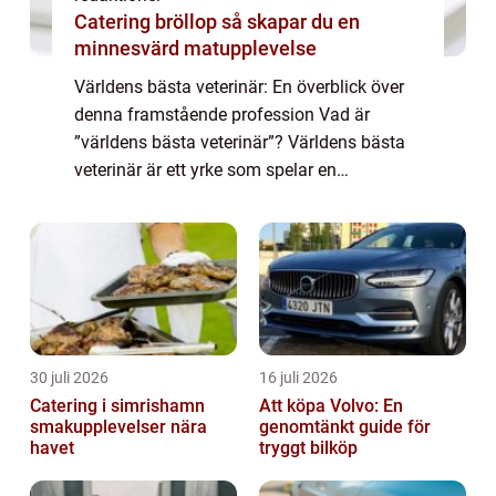
Catering bröllop så skapar du en
minnesvärd matupplevelse
Världens bästa veterinär: En överblick över
denna framstående profession Vad är
”världens bästa veterinär”? Världens bästa
veterinär är ett yrke som spelar en
avgörande roll inom djurhälsa och
välbefinnande. Dessa specialister är
utbildad...
30 juli 2026
16 juli 2026
Catering i simrishamn
Att köpa Volvo: En
smakupplevelser nära
genomtänkt guide för
havet
tryggt bilköp