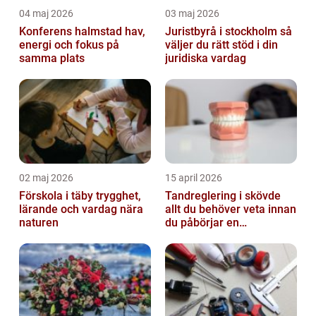
04 maj 2026
03 maj 2026
Konferens halmstad hav,
Juristbyrå i stockholm så
energi och fokus på
väljer du rätt stöd i din
samma plats
juridiska vardag
02 maj 2026
15 april 2026
Förskola i täby trygghet,
Tandreglering i skövde
lärande och vardag nära
allt du behöver veta innan
naturen
du påbörjar en
behandling