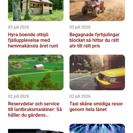
03 juli 2026
03 juli 2026
Hyra boende ottsjö
Begagnade fyrhjulingar
fjällupplevelse med
blocket så hittar du rätt
hemmakänsla året runt
atv till rätt pris
02 juli 2026
02 juli 2026
Reservdelar och service
Taxi skåne smidiga resor
till lantbruksmaskiner: Så
genom hela länet
håller du gårdens
maskiner rullande året
om