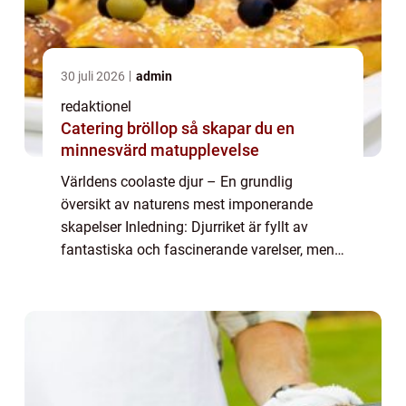
30 juli 2026
admin
redaktionel
Catering bröllop så skapar du en
minnesvärd matupplevelse
Världens coolaste djur – En grundlig
översikt av naturens mest imponerande
skapelser Inledning: Djurriket är fyllt av
fantastiska och fascinerande varelser, men
vilka är egentligen de coolaste? I denna
artikel kommer vi att ta dig med på en res...