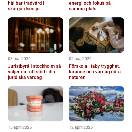
hållbar trädvård i
energi och fokus på
skärgårdsmiljö
samma plats
03 maj 2026
02 maj 2026
Juristbyrå i stockholm så
Förskola i täby trygghet,
väljer du rätt stöd i din
lärande och vardag nära
juridiska vardag
naturen
15 april 2026
12 april 2026