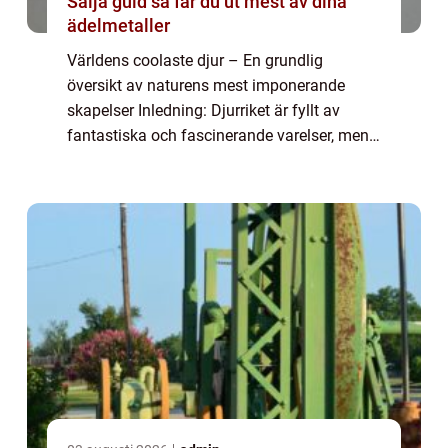
Sälja guld så får du ut mest av dina
ädelmetaller
Världens coolaste djur – En grundlig
översikt av naturens mest imponerande
skapelser Inledning: Djurriket är fyllt av
fantastiska och fascinerande varelser, men
vilka är egentligen de coolaste? I denna
artikel kommer vi att ta dig med på en res...