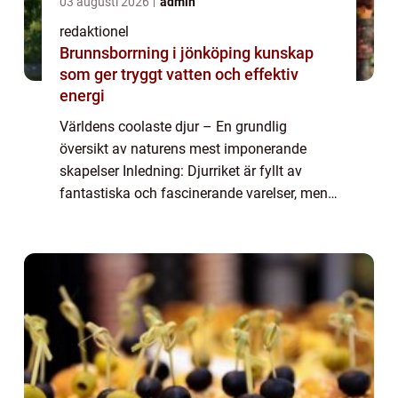
03 augusti 2026
admin
redaktionel
Brunnsborrning i jönköping kunskap
som ger tryggt vatten och effektiv
energi
Världens coolaste djur – En grundlig
översikt av naturens mest imponerande
skapelser Inledning: Djurriket är fyllt av
fantastiska och fascinerande varelser, men
vilka är egentligen de coolaste? I denna
artikel kommer vi att ta dig med på en res...