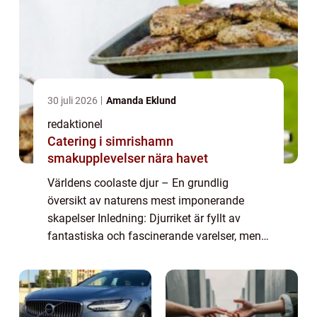
30 juli 2026
Amanda Eklund
redaktionel
Catering i simrishamn
smakupplevelser nära havet
Världens coolaste djur – En grundlig
översikt av naturens mest imponerande
skapelser Inledning: Djurriket är fyllt av
fantastiska och fascinerande varelser, men
vilka är egentligen de coolaste? I denna
artikel kommer vi att ta dig med på en res...