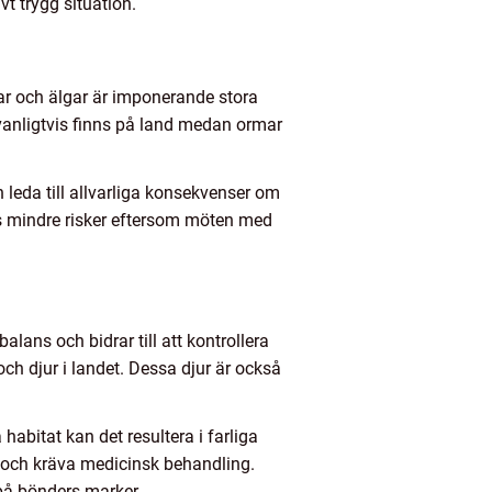
vt trygg situation.
jörnar och älgar är imponerande stora
 vanligtvis finns på land medan ormar
leda till allvarliga konsekvenser om
is mindre risker eftersom möten med
alans och bidrar till att kontrollera
och djur i landet. Dessa djur är också
habitat kan det resultera i farliga
r och kräva medicinsk behandling.
 på bönders marker.