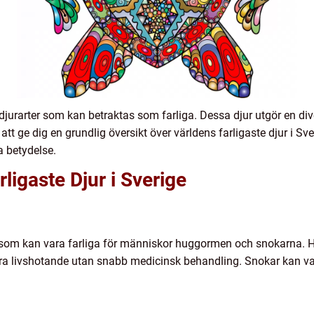
ka djurarter som kan betraktas som farliga. Dessa djur utgör en di
t ge dig en grundlig översikt över världens farligaste djur i S
a betydelse.
ligaste Djur i Sverige
mar som kan vara farliga för människor huggormen och snokarna.
ara livshotande utan snabb medicinsk behandling. Snokar kan var