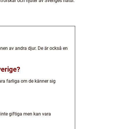
tforskar och njuter av Sveriges natur.
onen av andra djur. De är också en
verige?
vara farliga om de känner sig
inte giftiga men kan vara