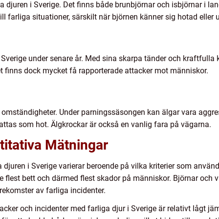
a djuren i Sverige. Det finns både brunbjörnar och isbjörnar i la
l farliga situationer, särskilt när björnen känner sig hotad eller
 Sverige under senare år. Med sina skarpa tänder och kraftfulla k
et finns dock mycket få rapporterade attacker mot människor.
ssa omständigheter. Under parningssäsongen kan älgar vara agg
ttas som hot. Älgkrockar är också en vanlig fara på vägarna.
titativa Mätningar
 djuren i Sverige varierar beroende på vilka kriterier som använ
flest bett och därmed flest skador på människor. Björnar och va
rekomster av farliga incidenter.
attacker och incidenter med farliga djur i Sverige är relativt lågt