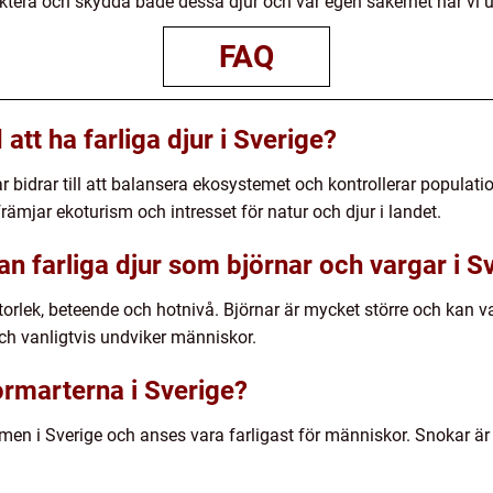
pektera och skydda både dessa djur och vår egen säkerhet när vi u
FAQ
att ha farliga djur i Sverige?
r bidrar till att balansera ekosystemet och kontrollerar populati
främjar ekoturism och intresset för natur och djur i landet.
an farliga djur som björnar och vargar i S
 storlek, beteende och hotnivå. Björnar är mycket större och kan 
ch vanligtvis undviker människor.
 ormarterna i Sverige?
en i Sverige och anses vara farligast för människor. Snokar är 