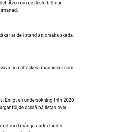
ndet. Även om de flesta björnar
 utmanad.
äkar är de i stand att orsaka skada,
ressiva och attackera människor som
ds. Enligt en undersökning från 2020
rgar följde också på listan över
 jämfört med många andra länder.