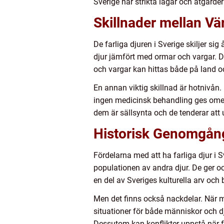
Sverige har strikta lagar och åtgärder 
Skillnader mellan Vär
De farliga djuren i Sverige skiljer sig 
djur jämfört med ormar och vargar. De
och vargar kan hittas både på land oc
En annan viktig skillnad är hotnivån
ingen medicinsk behandling ges omede
dem är sällsynta och de tenderar att
Historisk Genomgång
Fördelarna med att ha farliga djur i S
populationen av andra djur. De ger oc
en del av Sveriges kulturella arv och 
Men det finns också nackdelar. När män
situationer för både människor och d
Dessutom kan konflikter uppstå när f