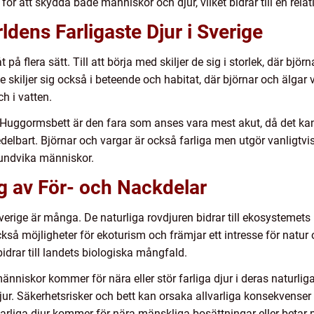
för att skydda både människor och djur, vilket bidrar till en relati
ldens Farligaste Djur i Sverige
åt på flera sätt. Till att börja med skiljer de sig i storlek, där b
 skiljer sig också i beteende och habitat, där björnar och älgar
h i vatten.
. Huggormsbett är den fara som anses vara mest akut, då det kan 
lbart. Björnar och vargar är också farliga men utgör vanligtv
 undvika människor.
 av För- och Nackdelar
verige är många. De naturliga rovdjuren bidrar till ekosystemets b
kså möjligheter för ekoturism och främjar ett intresse för natur 
bidrar till landets biologiska mångfald.
niskor kommer för nära eller stör farliga djur i deras naturliga 
jur. Säkerhetsrisker och bett kan orsaka allvarliga konsekvense
arliga djur kommer för nära mänskliga bosättningar eller betar