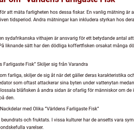
för att mäta farligheten hos dessa fiskar. En vanlig mätning är a
given tidsperiod. Andra mätningar kan inkludera styrkan hos dera
en sydafrikanska vithajen är ansvarig för ett betydande antal attac
På liknande sätt har den dödliga koffertfisken orsakat många död
Farligaste Fisk” Skiljer sig från Varandra
om farliga, skiljer de sig åt när det gäller deras karakteristika o
redator som oftast attackerar sina byten under vattenytan medan
lossala blåfisken å andra sidan är ofarlig för människor om de 
på den.
Nackdelar med Olika ”Världens Farligaste Fisk”
 beundrats och fruktats. I vissa kulturer har de ansetts vara sy
ondskefulla varelser.