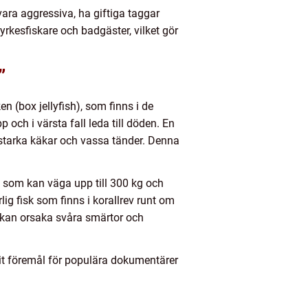
vara aggressiva, ha giftiga taggar
yrkesfiskare och badgäster, vilket gör
”
en (box jellyfish), som finns i de
 och i värsta fall leda till döden. En
 starka käkar och vassa tänder. Denna
, som kan väga upp till 300 kg och
ig fisk som finns i korallrev runt om
ch kan orsaka svåra smärtor och
it föremål för populära dokumentärer