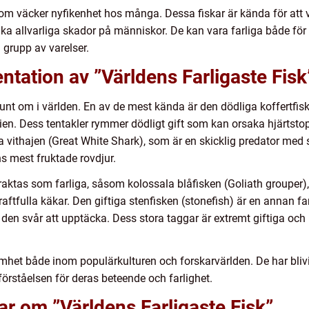
som väcker nyfikenhet hos många. Dessa fiskar är kända för att 
aka allvarliga skador på människor. De kan vara farliga både för 
 grupp av varelser.
tation av ”Världens Farligaste Fisk
r runt om i världen. En av de mest kända är den dödliga koffertfisk
lien. Dess tentakler rymmer dödligt gift som kan orsaka hjärtstopp
ka vithajen (Great White Shark), som är en skicklig predator med
s mest fruktade rovdjur.
raktas som farliga, såsom kolossala blåfisken (Goliath grouper)
tfulla käkar. Den giftiga stenfisken (stonefish) är en annan farl
gör den svår att upptäcka. Dess stora taggar är extremt giftiga o
mhet både inom populärkulturen och forskarvärlden. De har bliv
förståelsen för deras beteende och farlighet.
ar om ”Världens Farligaste Fisk”