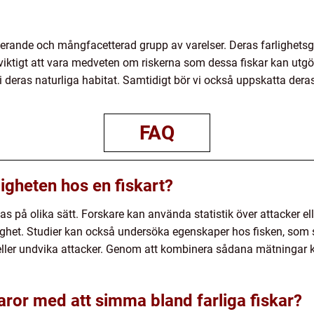
inerande och mångfacetterad grupp av varelser. Deras farlighetsg
r viktigt att vara medveten om riskerna som dessa fiskar kan utg
 i deras naturliga habitat. Samtidigt bör vi också uppskatta der
FAQ
igheten hos en fiskart?
as på olika sätt. Forskare kan använda statistik över attacker e
ighet. Studier kan också undersöka egenskaper hos fisken, som st
ller undvika attacker. Genom att kombinera sådana mätningar k
aror med att simma bland farliga fiskar?