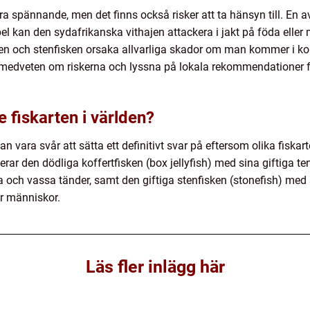
a spännande, men det finns också risker att ta hänsyn till. En av 
pel kan den sydafrikanska vithajen attackera i jakt på föda elle
ken och stenfisken orsaka allvarliga skador om man kommer i kon
ara medveten om riskerna och lyssna på lokala rekommendationer fö
e fiskarten i världen?
an vara svår att sätta ett definitivt svar på eftersom olika fiskart
erar den dödliga koffertfisken (box jellyfish) med sina giftiga te
a och vassa tänder, samt den giftiga stenfisken (stonefish) med 
för människor.
Läs fler inlägg här