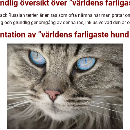
ndlig översikt över ”världens farlig
ack Russian terrier, är en ras som ofta nämns när man pratar o
tlig och grundlig genomgång av denna ras, inklusive vad den är o
tation av ”världens farligaste hun