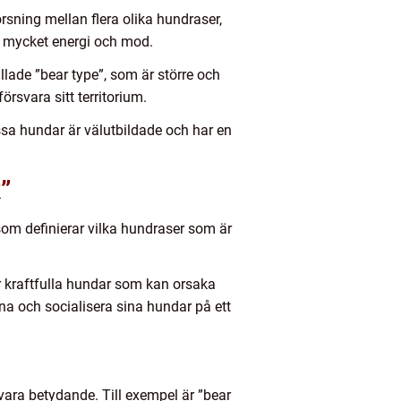
rsning mellan flera olika hundraser,
med mycket energi och mod.
allade ”bear type”, som är större och
rsvara sitt territorium.
sa hundar är välutbildade och har en
”
r som definierar vilka hundraser som är
är kraftfulla hundar som kan orsaka
räna och socialisera sina hundar på ett
 vara betydande. Till exempel är ”bear