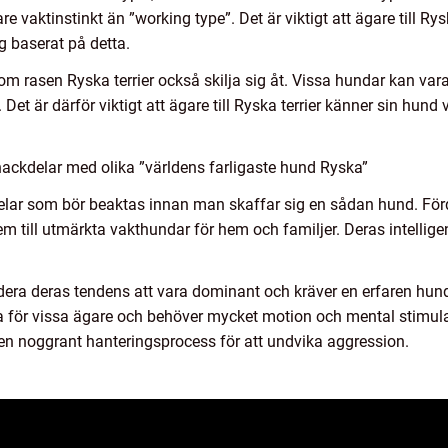
e vaktinstinkt än ”working type”. Det är viktigt att ägare till Rys
g baserat på detta.
m rasen Ryska terrier också skilja sig åt. Vissa hundar kan va
Det är därför viktigt att ägare till Ryska terrier känner sin hund 
ackdelar med olika ”världens farligaste hund Ryska”
delar som bör beaktas innan man skaffar sig en sådan hund. För
em till utmärkta vakthundar för hem och familjer. Deras intellige
dera deras tendens att vara dominant och kräver en erfaren hun
a för vissa ägare och behöver mycket motion och mental stimul
 en noggrant hanteringsprocess för att undvika aggression.