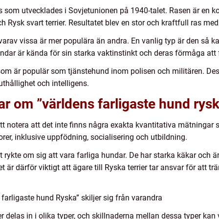
ras som utvecklades i Sovjetunionen på 1940-talet. Rasen är en ko
 och Rysk svart terrier. Resultatet blev en stor och kraftfull ras 
, varav vissa är mer populära än andra. En vanlig typ är den så k
dar är kända för sin starka vaktinstinkt och deras förmåga att fö
som är populär som tjänstehund inom polisen och militären. Des
uthållighet och intelligens.
ar om ”världens farligaste hund rysk
t att notera att det inte finns några exakta kvantitativa mätninga
torer, inklusive uppfödning, socialisering och utbildning.
 rykte om sig att vara farliga hundar. De har starka käkar och 
 är därför viktigt att ägare till Ryska terrier tar ansvar för att t
farligaste hund Ryska” skiljer sig från varandra
 delas in i olika typer, och skillnaderna mellan dessa typer kan