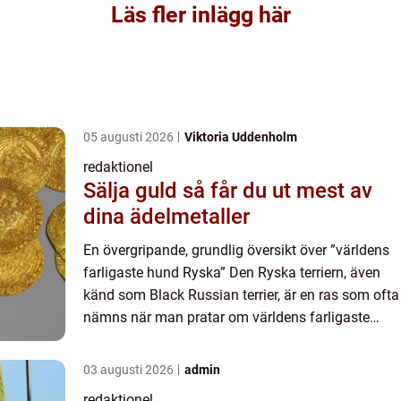
Läs fler inlägg här
05 augusti 2026
Viktoria Uddenholm
redaktionel
Sälja guld så får du ut mest av
dina ädelmetaller
En övergripande, grundlig översikt över ”världens
farligaste hund Ryska” Den Ryska terriern, även
känd som Black Russian terrier, är en ras som ofta
nämns när man pratar om världens farligaste
hundar. Denna artikel kommer att ge dig en öv...
03 augusti 2026
admin
redaktionel