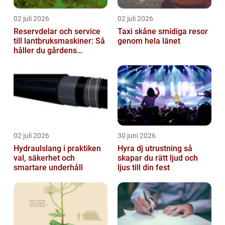
02 juli 2026
02 juli 2026
Reservdelar och service
Taxi skåne smidiga resor
till lantbruksmaskiner: Så
genom hela länet
håller du gårdens
maskiner rullande året
om
02 juli 2026
30 juni 2026
Hydraulslang i praktiken
Hyra dj utrustning så
val, säkerhet och
skapar du rätt ljud och
smartare underhåll
ljus till din fest