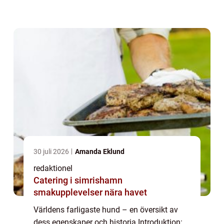
anses vara mer benägna att vara farliga. I
den här artikeln kommer vi att utf...
30 juli 2026
Amanda Eklund
redaktionel
Catering i simrishamn
smakupplevelser nära havet
Världens farligaste hund – en översikt av
dess egenskaper och historia Introduktion: