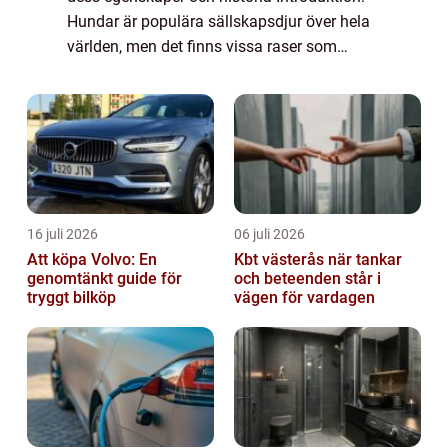
Hundar är populära sällskapsdjur över hela
världen, men det finns vissa raser som
anses vara mer benägna att vara farliga. I
den här artikeln kommer vi att utf...
16 juli 2026
06 juli 2026
Att köpa Volvo: En
Kbt västerås när tankar
genomtänkt guide för
och beteenden står i
tryggt bilköp
vägen för vardagen