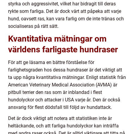
styrka och aggressivitet, vilket har bidragit till deras
rykte som farliga. Det är dock värt att påpeka att varje
hund, oavsett ras, kan vara farlig om de inte tränas och
socialiseras på rätt sätt.
Kvantitativa mätningar om
världens farligaste hundraser
För att ge läsarna en bättre förståelse för
farlighetsgraden hos dessa hundraser är det viktigt att
ta upp några kvantitativa mätningar. Enligt statistik från
American Veterinary Medical Association (AVMA) är
pitbull terrier den ras som är inblandad i flest
hundolyckor och attacker i USA varje år. Den är också
ansvarig för flest dödsfall till följd av hundattack.
Det är dock viktigt att notera att statistiken inte är
heltäckande, och att farliga hundolyckor kan inträffa
med andra raser också. Det är alltid viktigare att titta på