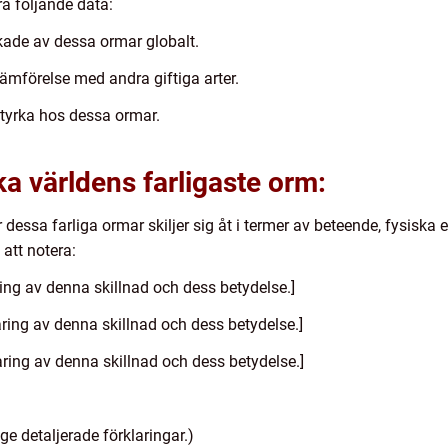
ra följande data:
akade av dessa ormar globalt.
 jämförelse med andra giftiga arter.
styrka hos dessa ormar.
ka världens farligaste orm:
r dessa farliga ormar skiljer sig åt i termer av beteende, fysiska
 att notera:
laring av denna skillnad och dess betydelse.]
laring av denna skillnad och dess betydelse.]
klaring av denna skillnad och dess betydelse.]
ge detaljerade förklaringar.)