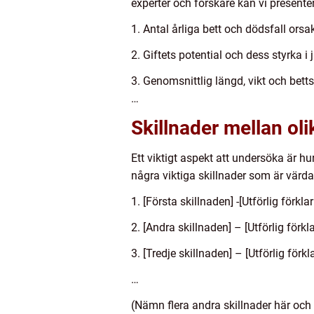
experter och forskare kan vi presente
1. Antal årliga bett och dödsfall ors
2. Giftets potential och dess styrka i
3. Genomsnittlig längd, vikt och bett
…
Skillnader mellan oli
Ett viktigt aspekt att undersöka är hu
några viktiga skillnader som är värda
1. [Första skillnaden] -[Utförlig förk
2. [Andra skillnaden] – [Utförlig förk
3. [Tredje skillnaden] – [Utförlig för
…
(Nämn flera andra skillnader här och 