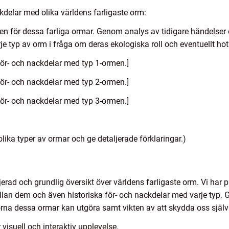
delar med olika världens farligaste orm:
orien för dessa farliga ormar. Genom analys av tidigare händelser
rje typ av orm i fråga om deras ekologiska roll och eventuellt h
för- och nackdelar med typ 1-ormen.]
för- och nackdelar med typ 2-ormen.]
för- och nackdelar med typ 3-ormen.]
lika typer av ormar och ge detaljerade förklaringar.)
aljerad och grundlig översikt över världens farligaste orm. Vi har 
ellan dem och även historiska för- och nackdelar med varje typ.
rna dessa ormar kan utgöra samt vikten av att skydda oss själv
 visuell och interaktiv upplevelse.