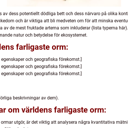
 av dess potentiellt dödliga bett och dess närvaro på olika kon
ikedom och är viktiga att bli medveten om för att minska eventue
ra av de mest fruktade arterna som inkluderar (lista typerna hä
mande natur och betydelse för ekosystemet.
dens farligaste orm:
ss egenskaper och geografiska förekomst.]
ss egenskaper och geografiska förekomst.]
ss egenskaper och geografiska förekomst.]
förliga beskrivningar av dem).
ar om världens farligaste orm:
ormar utgör, är det viktig att analysera några kvantitativa mätni