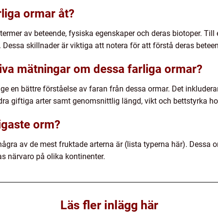
arliga ormar åt?
 i termer av beteende, fysiska egenskaper och deras biotoper. Til
essa skillnader är viktiga att notera för att förstå deras beteen
tiva mätningar om dessa farliga ormar?
e en bättre förståelse av faran från dessa ormar. Det inkluderar 
dra giftiga arter samt genomsnittlig längd, vikt och bettstyrka h
ligaste orm?
 några av de mest fruktade arterna är (lista typerna här). Dessa 
as närvaro på olika kontinenter.
Läs fler inlägg här