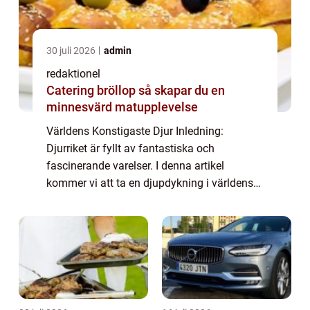
30 juli 2026
admin
redaktionel
Catering bröllop så skapar du en
minnesvärd matupplevelse
Världens Konstigaste Djur Inledning:
Djurriket är fyllt av fantastiska och
fascinerande varelser. I denna artikel
kommer vi att ta en djupdykning i världens
konstigaste djur och utforska deras unika
egenskaper och beteenden. Vi kommer att
presentera ...