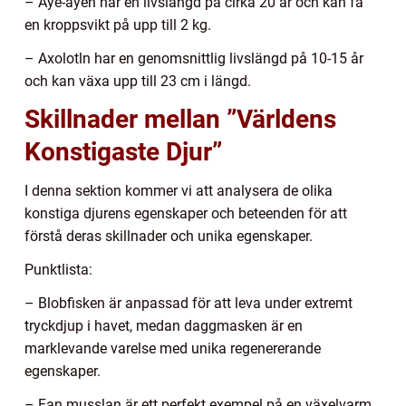
– Aye-ayen har en livslängd på cirka 20 år och kan få
en kroppsvikt på upp till 2 kg.
– Axolotln har en genomsnittlig livslängd på 10-15 år
och kan växa upp till 23 cm i längd.
Skillnader mellan ”Världens
Konstigaste Djur”
I denna sektion kommer vi att analysera de olika
konstiga djurens egenskaper och beteenden för att
förstå deras skillnader och unika egenskaper.
Punktlista:
– Blobfisken är anpassad för att leva under extremt
tryckdjup i havet, medan daggmasken är en
marklevande varelse med unika regenererande
egenskaper.
– Fan musslan är ett perfekt exempel på en växelvarm