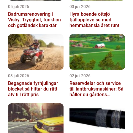
05 juli 2026
03 juli 2026
Badrumsrenovering i
Hyra boende ottsjö
Visby: Trygghet, funktion
fjällupplevelse med
och gotländsk karaktär
hemmakänsla året runt
03 juli 2026
02 juli 2026
Begagnade fyrhjulingar
Reservdelar och service
blocket så hittar du rätt
till lantbruksmaskiner: Så
atv till rätt pris
håller du gårdens
maskiner rullande året
om