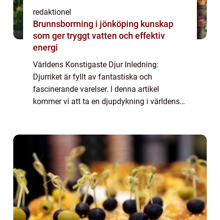
redaktionel
Brunnsborrning i jönköping kunskap
som ger tryggt vatten och effektiv
energi
Världens Konstigaste Djur Inledning:
Djurriket är fyllt av fantastiska och
fascinerande varelser. I denna artikel
kommer vi att ta en djupdykning i världens
konstigaste djur och utforska deras unika
egenskaper och beteenden. Vi kommer att
presentera ...