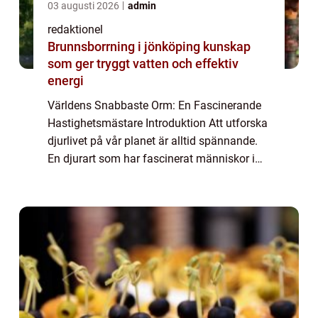
03 augusti 2026
admin
redaktionel
Brunnsborrning i jönköping kunskap
som ger tryggt vatten och effektiv
energi
Världens Snabbaste Orm: En Fascinerande
Hastighetsmästare Introduktion Att utforska
djurlivet på vår planet är alltid spännande.
En djurart som har fascinerat människor i
flera generationer är ormen. Dessa ändlöst
eleganta varelser finns i olika stor...