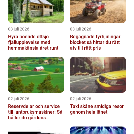
03 juli 2026
03 juli 2026
Hyra boende ottsjö
Begagnade fyrhjulingar
fjällupplevelse med
blocket så hittar du rätt
hemmakänsla året runt
atv till rätt pris
02 juli 2026
02 juli 2026
Reservdelar och service
Taxi skåne smidiga resor
till lantbruksmaskiner: Så
genom hela länet
håller du gårdens
maskiner rullande året
om