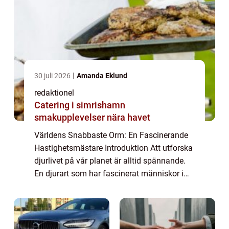
30 juli 2026
Amanda Eklund
redaktionel
Catering i simrishamn
smakupplevelser nära havet
Världens Snabbaste Orm: En Fascinerande
Hastighetsmästare Introduktion Att utforska
djurlivet på vår planet är alltid spännande.
En djurart som har fascinerat människor i
flera generationer är ormen. Dessa ändlöst
eleganta varelser finns i olika stor...