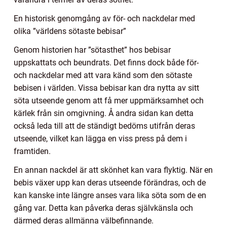
En historisk genomgång av för- och nackdelar med
olika ”världens sötaste bebisar”
Genom historien har ”sötasthet” hos bebisar
uppskattats och beundrats. Det finns dock både för-
och nackdelar med att vara känd som den sötaste
bebisen i världen. Vissa bebisar kan dra nytta av sitt
söta utseende genom att få mer uppmärksamhet och
kärlek från sin omgivning. Å andra sidan kan detta
också leda till att de ständigt bedöms utifrån deras
utseende, vilket kan lägga en viss press på dem i
framtiden.
En annan nackdel är att skönhet kan vara flyktig. När en
bebis växer upp kan deras utseende förändras, och de
kan kanske inte längre anses vara lika söta som de en
gång var. Detta kan påverka deras självkänsla och
därmed deras allmänna välbefinnande.