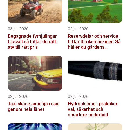
03 juli 2026
02 juli 2026
Begagnade fyrhjulingar
Reservdelar och service
blocket så hittar du rätt
till lantbruksmaskiner: Så
atv till rätt pris
håller du gårdens
maskiner rullande året
om
02 juli 2026
02 juli 2026
Taxi skåne smidiga resor
Hydraulslang i praktiken
genom hela länet
val, säkerhet och
smartare underhåll