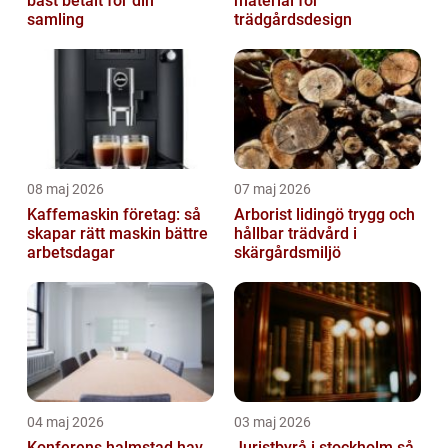
bäst betalt för din
material för
samling
trädgårdsdesign
08 maj 2026
07 maj 2026
Kaffemaskin företag: så
Arborist lidingö trygg och
skapar rätt maskin bättre
hållbar trädvård i
arbetsdagar
skärgårdsmiljö
04 maj 2026
03 maj 2026
Konferens halmstad hav,
Juristbyrå i stockholm så