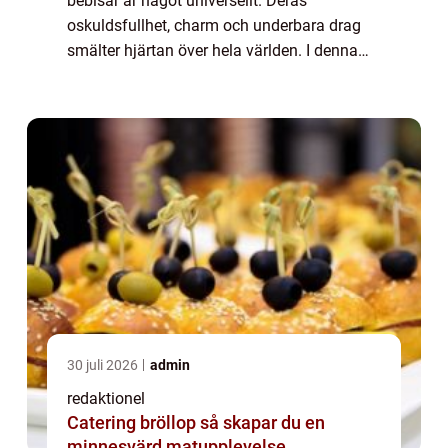
bebisar är något universellt. Deras
oskuldsfullhet, charm och underbara drag
smälter hjärtan över hela världen. I denna
artikel kommer vi att utforska vad som gör
världens sötaste bebisar så speciella och ta
e...
30 juli 2026
admin
redaktionel
Catering bröllop så skapar du en
minnesvärd matupplevelse