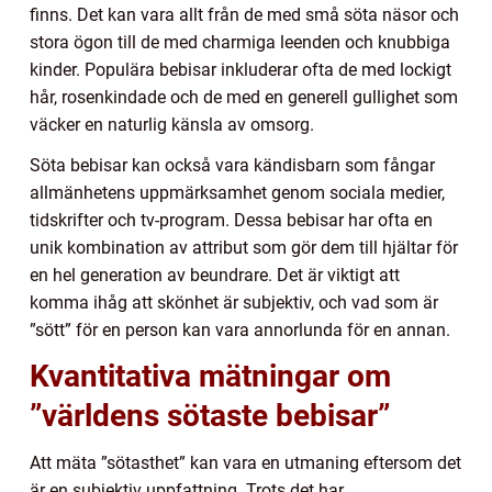
finns. Det kan vara allt från de med små söta näsor och
stora ögon till de med charmiga leenden och knubbiga
kinder. Populära bebisar inkluderar ofta de med lockigt
hår, rosenkindade och de med en generell gullighet som
väcker en naturlig känsla av omsorg.
Söta bebisar kan också vara kändisbarn som fångar
allmänhetens uppmärksamhet genom sociala medier,
tidskrifter och tv-program. Dessa bebisar har ofta en
unik kombination av attribut som gör dem till hjältar för
en hel generation av beundrare. Det är viktigt att
komma ihåg att skönhet är subjektiv, och vad som är
”sött” för en person kan vara annorlunda för en annan.
Kvantitativa mätningar om
”världens sötaste bebisar”
Att mäta ”sötasthet” kan vara en utmaning eftersom det
är en subjektiv uppfattning. Trots det har