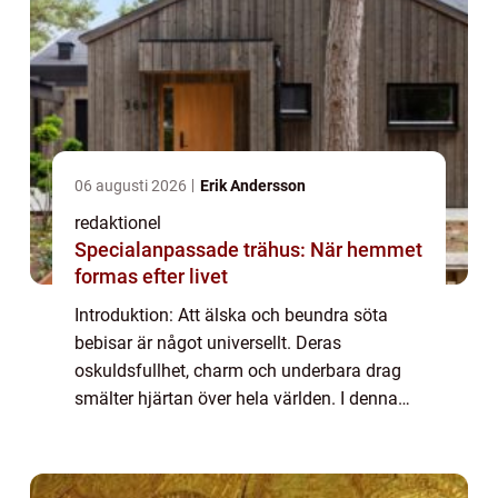
06 augusti 2026
Erik Andersson
redaktionel
Specialanpassade trähus: När hemmet
formas efter livet
Introduktion: Att älska och beundra söta
bebisar är något universellt. Deras
oskuldsfullhet, charm och underbara drag
smälter hjärtan över hela världen. I denna
artikel kommer vi att utforska vad som gör
världens sötaste bebisar så speciella och ta
e...