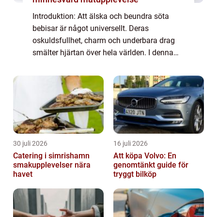
Introduktion: Att älska och beundra söta
bebisar är något universellt. Deras
oskuldsfullhet, charm och underbara drag
smälter hjärtan över hela världen. I denna
artikel kommer vi att utforska vad som gör
världens sötaste bebisar så speciella och ta
e...
30 juli 2026
16 juli 2026
Catering i simrishamn
Att köpa Volvo: En
smakupplevelser nära
genomtänkt guide för
havet
tryggt bilköp