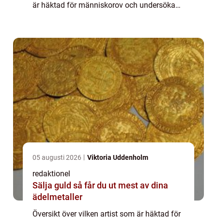
är häktad för människorov och undersöka
olika aspekter av detta ämne. Vi kommer att
se på vad det innebär, vilka ty...
05 augusti 2026
Viktoria Uddenholm
redaktionel
Sälja guld så får du ut mest av dina
ädelmetaller
Översikt över vilken artist som är häktad för