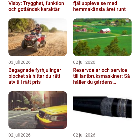
Visby: Trygghet, funktion
fjällupplevelse med
och gotländsk karaktär
hemmakänsla året runt
03 juli 2026
02 juli 2026
Begagnade fyrhjulingar
Reservdelar och service
blocket så hittar du rätt
till lantbruksmaskiner: Så
atv till rätt pris
håller du gårdens
maskiner rullande året
om
02 juli 2026
02 juli 2026