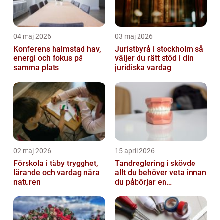
04 maj 2026
03 maj 2026
Konferens halmstad hav,
Juristbyrå i stockholm så
energi och fokus på
väljer du rätt stöd i din
samma plats
juridiska vardag
02 maj 2026
15 april 2026
Förskola i täby trygghet,
Tandreglering i skövde
lärande och vardag nära
allt du behöver veta innan
naturen
du påbörjar en
behandling