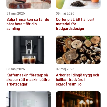
31 maj 2026
09 maj 2026
Sälja frimärken så får du
Cortenplåt: Ett hållbart
bäst betalt för din
material för
samling
trädgårdsdesign
08 maj 2026
07 maj 2026
Kaffemaskin företag: så
Arborist lidingö trygg och
skapar rätt maskin bättre
hållbar trädvård i
arbetsdagar
skärgårdsmiljö