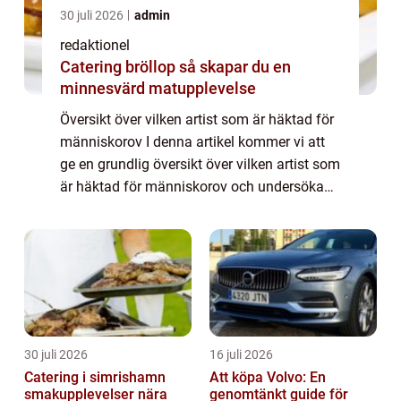
30 juli 2026
admin
redaktionel
Catering bröllop så skapar du en
minnesvärd matupplevelse
Översikt över vilken artist som är häktad för
människorov I denna artikel kommer vi att
ge en grundlig översikt över vilken artist som
är häktad för människorov och undersöka
olika aspekter av detta ämne. Vi kommer att
se på vad det innebär, vilka ty...
30 juli 2026
16 juli 2026
Catering i simrishamn
Att köpa Volvo: En
smakupplevelser nära
genomtänkt guide för