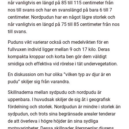
når vanligtvis en längd på 85 till 115 centimeter från
nos till svans och har en svanslängd på bara 6 till 7
centimeter. Nordpudun har en något lägre storlek och
når vanligtvis en längd på 75 till 85 centimeter från nos
till svans.
Puduns vikt varierar också och medelvikten för en
fullvuxen individ ligger mellan 9 och 17 kilo. Deras
kompakta kroppar och korta ben gör dem väldigt
smidiga och effektiva vid rörelse i tät undervegetation.
En diskussion om hur olika ”vilken typ av djur är en
pudu” skiljer sig från varandra.
Skillnaderna mellan sydpudu och nordpudu är
uppenbara. I huvudsak skiljer de sig åt i geografisk
fördelning och storlek. Nordpudun är mindre i storlek än
sydpudun, och trots sina begränsade arealer tenderar
de att överleva i högre höjder än sina sydliga
motsvarigheter. Dessa skillnader återspeglar djurens