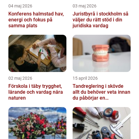
04 maj 2026
03 maj 2026
Konferens halmstad hav,
Juristbyrå i stockholm så
energi och fokus på
väljer du rätt stöd i din
samma plats
juridiska vardag
02 maj 2026
15 april 2026
Förskola i täby trygghet,
Tandreglering i skövde
lärande och vardag nära
allt du behöver veta innan
naturen
du påbörjar en
behandling