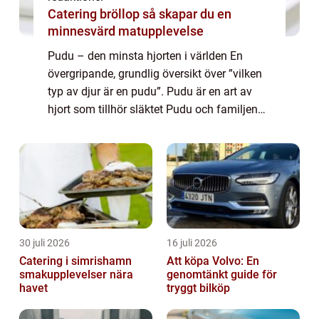
Catering bröllop så skapar du en
minnesvärd matupplevelse
Pudu – den minsta hjorten i världen En
övergripande, grundlig översikt över ”vilken
typ av djur är en pudu”. Pudu är en art av
hjort som tillhör släktet Pudu och familjen
hjortdjur. Denna art är unik på grund av sin
miniatyrstorlek ...
30 juli 2026
16 juli 2026
Catering i simrishamn
Att köpa Volvo: En
smakupplevelser nära
genomtänkt guide för
havet
tryggt bilköp