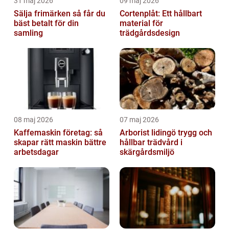
31 maj 2026
09 maj 2026
Sälja frimärken så får du
Cortenplåt: Ett hållbart
bäst betalt för din
material för
samling
trädgårdsdesign
08 maj 2026
07 maj 2026
Kaffemaskin företag: så
Arborist lidingö trygg och
skapar rätt maskin bättre
hållbar trädvård i
arbetsdagar
skärgårdsmiljö