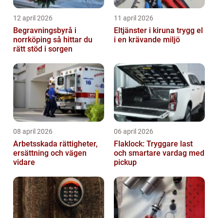
12 april 2026
11 april 2026
Begravningsbyrå i
Eltjänster i kiruna trygg el
norrköping så hittar du
i en krävande miljö
rätt stöd i sorgen
08 april 2026
06 april 2026
Arbetsskada rättigheter,
Flaklock: Tryggare last
ersättning och vägen
och smartare vardag med
vidare
pickup