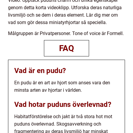
Video: Upptäck puduns charm och unika egenskaper
genom detta korta videoklipp. Utforska deras naturliga
livsmiljö och se dem i deras element. Lär dig mer om
vad som gör dessa miniatyrhjortar så speciella.
Målgruppen är Privatpersoner. Tone of voice är Formell.
FAQ
Vad är en pudu?
En pudu är en art av hjort som anses vara den
minsta arten av hjortar i världen.
Vad hotar puduns överlevnad?
Habitatförstörelse och jakt är två stora hot mot
puduns överlevnad. Skogsavverkning och
fragmentering av deras livsmiljö har minskat