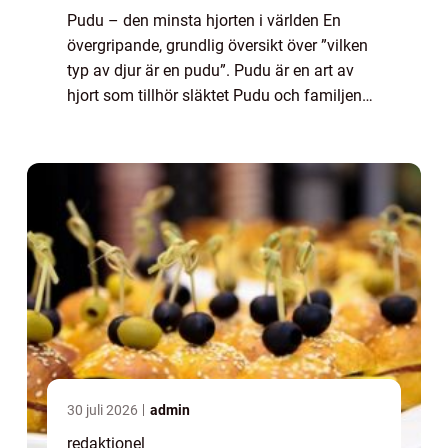
Pudu – den minsta hjorten i världen En
övergripande, grundlig översikt över ”vilken
typ av djur är en pudu”. Pudu är en art av
hjort som tillhör släktet Pudu och familjen
hjortdjur. Denna art är unik på grund av sin
miniatyrstorlek ...
30 juli 2026
admin
redaktionel