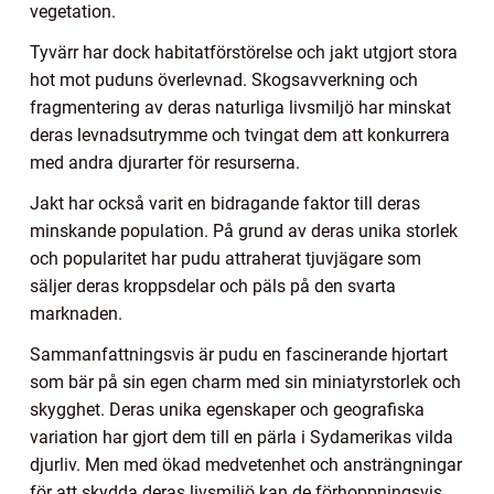
vegetation.
Tyvärr har dock habitatförstörelse och jakt utgjort stora
hot mot puduns överlevnad. Skogsavverkning och
fragmentering av deras naturliga livsmiljö har minskat
deras levnadsutrymme och tvingat dem att konkurrera
med andra djurarter för resurserna.
Jakt har också varit en bidragande faktor till deras
minskande population. På grund av deras unika storlek
och popularitet har pudu attraherat tjuvjägare som
säljer deras kroppsdelar och päls på den svarta
marknaden.
Sammanfattningsvis är pudu en fascinerande hjortart
som bär på sin egen charm med sin miniatyrstorlek och
skygghet. Deras unika egenskaper och geografiska
variation har gjort dem till en pärla i Sydamerikas vilda
djurliv. Men med ökad medvetenhet och ansträngningar
för att skydda deras livsmiljö kan de förhoppningsvis