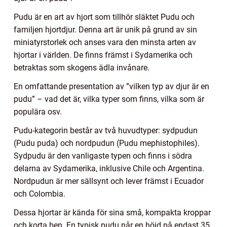
Pudu är en art av hjort som tillhör släktet Pudu och
familjen hjortdjur. Denna art är unik på grund av sin
miniatyrstorlek och anses vara den minsta arten av
hjortar i världen. De finns främst i Sydamerika och
betraktas som skogens ädla invånare.
En omfattande presentation av ”vilken typ av djur är en
pudu” – vad det är, vilka typer som finns, vilka som är
populära osv.
Pudu-kategorin består av två huvudtyper: sydpudun
(Pudu puda) och nordpudun (Pudu mephistophiles).
Sydpudu är den vanligaste typen och finns i södra
delarna av Sydamerika, inklusive Chile och Argentina.
Nordpudun är mer sällsynt och lever främst i Ecuador
och Colombia.
Dessa hjortar är kända för sina små, kompakta kroppar
och korta ben. En typisk pudu når en höjd på endast 35