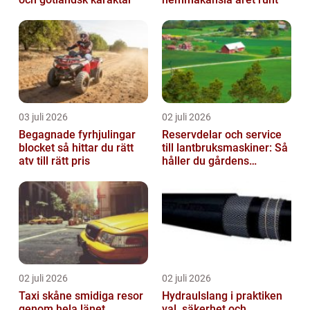
03 juli 2026
02 juli 2026
Begagnade fyrhjulingar
Reservdelar och service
blocket så hittar du rätt
till lantbruksmaskiner: Så
atv till rätt pris
håller du gårdens
maskiner rullande året
om
02 juli 2026
02 juli 2026
Taxi skåne smidiga resor
Hydraulslang i praktiken
genom hela länet
val, säkerhet och