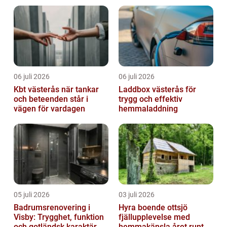
06 juli 2026
06 juli 2026
Kbt västerås när tankar
Laddbox västerås för
och beteenden står i
trygg och effektiv
vägen för vardagen
hemmaladdning
05 juli 2026
03 juli 2026
Badrumsrenovering i
Hyra boende ottsjö
Visby: Trygghet, funktion
fjällupplevelse med
och gotländsk karaktär
hemmakänsla året runt