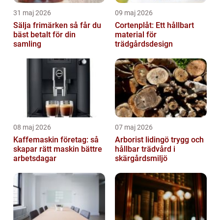
31 maj 2026
09 maj 2026
Sälja frimärken så får du
Cortenplåt: Ett hållbart
bäst betalt för din
material för
samling
trädgårdsdesign
08 maj 2026
07 maj 2026
Kaffemaskin företag: så
Arborist lidingö trygg och
skapar rätt maskin bättre
hållbar trädvård i
arbetsdagar
skärgårdsmiljö