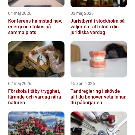
04 maj 2026
03 maj 2026
Konferens halmstad hav,
Juristbyrå i stockholm så
energi och fokus på
väljer du rätt stöd i din
samma plats
juridiska vardag
02 maj 2026
15 april 2026
Förskola i täby trygghet,
Tandreglering i skövde
lärande och vardag nära
allt du behöver veta innan
naturen
du påbörjar en
behandling