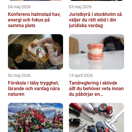
04 maj 2026
03 maj 2026
Konferens halmstad hav,
Juristbyrå i stockholm så
energi och fokus på
väljer du rätt stöd i din
samma plats
juridiska vardag
02 maj 2026
15 april 2026
Förskola i täby trygghet,
Tandreglering i skövde
lärande och vardag nära
allt du behöver veta innan
naturen
du påbörjar en
behandling