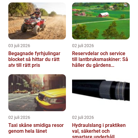
03 juli 2026
02 juli 2026
Begagnade fyrhjulingar
Reservdelar och service
blocket så hittar du rätt
till lantbruksmaskiner: Så
atv till rätt pris
håller du gårdens
maskiner rullande året
om
02 juli 2026
02 juli 2026
Taxi skåne smidiga resor
Hydraulslang i praktiken
genom hela länet
val, säkerhet och
smartare underhåll