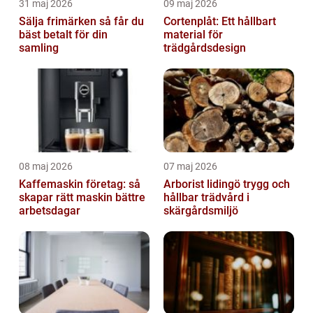
31 maj 2026
09 maj 2026
Sälja frimärken så får du
Cortenplåt: Ett hållbart
bäst betalt för din
material för
samling
trädgårdsdesign
08 maj 2026
07 maj 2026
Kaffemaskin företag: så
Arborist lidingö trygg och
skapar rätt maskin bättre
hållbar trädvård i
arbetsdagar
skärgårdsmiljö