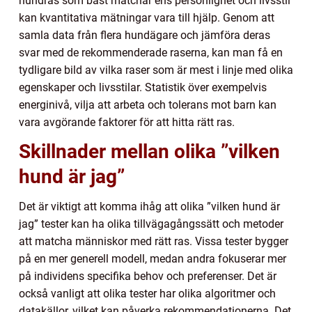
hundras som bäst matchar ens personlighet och livsstil
kan kvantitativa mätningar vara till hjälp. Genom att
samla data från flera hundägare och jämföra deras
svar med de rekommenderade raserna, kan man få en
tydligare bild av vilka raser som är mest i linje med olika
egenskaper och livsstilar. Statistik över exempelvis
energinivå, vilja att arbeta och tolerans mot barn kan
vara avgörande faktorer för att hitta rätt ras.
Skillnader mellan olika ”vilken
hund är jag”
Det är viktigt att komma ihåg att olika ”vilken hund är
jag” tester kan ha olika tillvägagångssätt och metoder
att matcha människor med rätt ras. Vissa tester bygger
på en mer generell modell, medan andra fokuserar mer
på individens specifika behov och preferenser. Det är
också vanligt att olika tester har olika algoritmer och
datakällor, vilket kan påverka rekommendationerna. Det