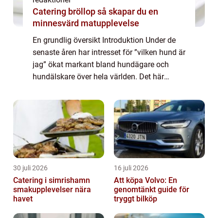
Catering bröllop så skapar du en
minnesvärd matupplevelse
En grundlig översikt Introduktion Under de
senaste åren har intresset för ”vilken hund är
jag” ökat markant bland hundägare och
hundälskare över hela världen. Det här
konceptet, som också kallas för
hundpersonlighetstest, ger människor mö...
30 juli 2026
16 juli 2026
Catering i simrishamn
Att köpa Volvo: En
smakupplevelser nära
genomtänkt guide för
havet
tryggt bilköp