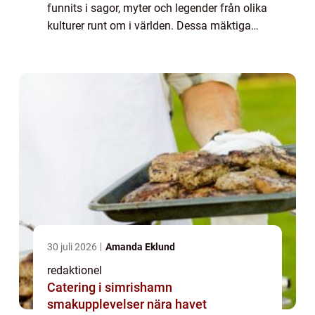
funnits i sagor, myter och legender från olika
kulturer runt om i världen. Dessa mäktiga
varelser har blivit en symbol för styrka, mod
och magi. Men vad finns det egentli...
30 juli 2026
Amanda Eklund
redaktionel
Catering i simrishamn
smakupplevelser nära havet