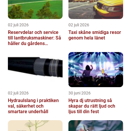
02 juli 2026
02 juli 2026
Reservdelar och service
Taxi skåne smidiga resor
till lantbruksmaskiner: Så
genom hela länet
håller du gårdens
maskiner rullande året
om
02 juli 2026
30 juni 2026
Hydraulslang i praktiken
Hyra dj utrustning så
val, säkerhet och
skapar du rätt ljud och
smartare underhåll
ljus till din fest