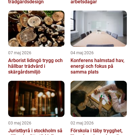
trädgårdsdesign
arbetsdagar
07 maj 2026
04 maj 2026
Arborist lidingö trygg och
Konferens halmstad hav,
hållbar trädvård i
energi och fokus på
skärgårdsmiljö
samma plats
03 maj 2026
02 maj 2026
Juristbyrå i stockholm så
Förskola i täby trygghet,