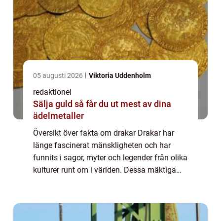
05 augusti 2026
Viktoria Uddenholm
redaktionel
Sälja guld så får du ut mest av dina
ädelmetaller
Översikt över fakta om drakar Drakar har
länge fascinerat mänskligheten och har
funnits i sagor, myter och legender från olika
kulturer runt om i världen. Dessa mäktiga
varelser har blivit en symbol för styrka, mod
och magi. Men vad finns det egentli...