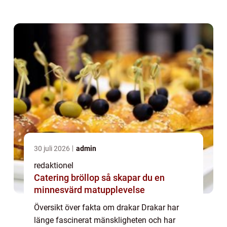
varelser har blivit en symbol för styrka, mod
och magi. Men vad finns det egentli...
30 juli 2026
admin
redaktionel
Catering bröllop så skapar du en
minnesvärd matupplevelse
Översikt över fakta om drakar Drakar har
länge fascinerat mänskligheten och har