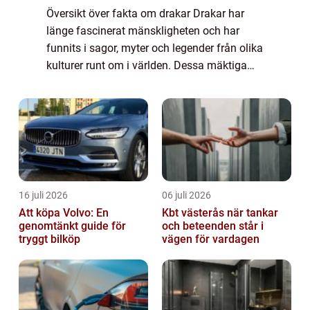
Översikt över fakta om drakar Drakar har
länge fascinerat mänskligheten och har
funnits i sagor, myter och legender från olika
kulturer runt om i världen. Dessa mäktiga
varelser har blivit en symbol för styrka, mod
och magi. Men vad finns det egentli...
16 juli 2026
06 juli 2026
Att köpa Volvo: En
Kbt västerås när tankar
genomtänkt guide för
och beteenden står i
tryggt bilköp
vägen för vardagen